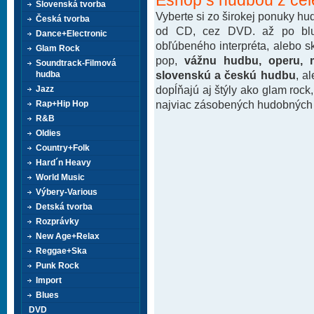
Slovenská tvorba
Vyberte si zo širokej ponuky h
Česká tvorba
od CD, cez DVD. až po blu-
Dance+Electronic
obľúbeného interpréta, alebo 
Glam Rock
pop,
vážnu hudbu, operu, m
Soundtrack-Filmová
slovenskú a českú hudbu
, a
hudba
dopĺňajú aj štýly ako glam rock
Jazz
najviac zásobených hudobných k
Rap+Hip Hop
R&B
Oldies
Country+Folk
Hard´n Heavy
World Music
Výbery-Various
Detská tvorba
Rozprávky
New Age+Relax
Reggae+Ska
Punk Rock
Import
Blues
DVD