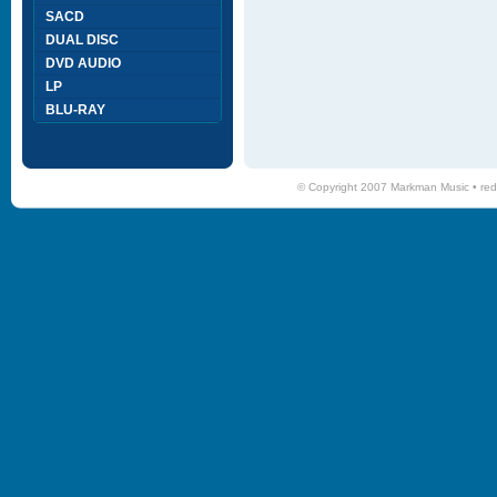
SACD
DUAL DISC
DVD AUDIO
LP
BLU-RAY
© Copyright 2007 Markman Music •
red