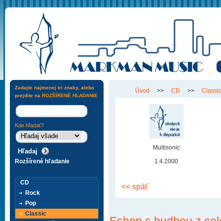
Zadajte najmenej tri znaky, alebo
Úvod
>>
CD
>>
Classi
prejdite na
ROZŠÍRENÉ HĽADANIE
Kde hľadať?
Multisonic
Rozšírené hľadanie
1.4.2000
CD
<< späť
Rock
Pop
Classic
Eshop s hudbou z cel