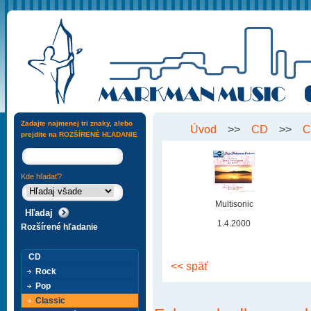
Zadajte najmenej tri znaky, alebo
Úvod
>>
CD
>>
C
prejdite na
ROZŠÍRENÉ HĽADANIE
Kde hľadať?
Multisonic
1.4.2000
Rozšírené hľadanie
CD
<< späť
Rock
Pop
Classic