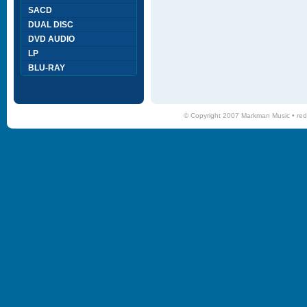
SACD
DUAL DISC
DVD AUDIO
LP
BLU-RAY
© Copyright 2007 Markman Music •
red