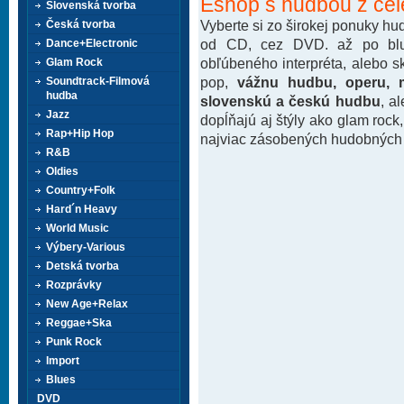
Eshop s hudbou z cel
Slovenská tvorba
Vyberte si zo širokej ponuky h
Česká tvorba
od CD, cez DVD. až po blu-
Dance+Electronic
obľúbeného interpréta, alebo 
Glam Rock
pop,
vážnu hudbu, operu, m
Soundtrack-Filmová
hudba
slovenskú a českú hudbu
, a
Jazz
dopĺňajú aj štýly ako glam rock
Rap+Hip Hop
najviac zásobených hudobných k
R&B
Oldies
Country+Folk
Hard´n Heavy
World Music
Výbery-Various
Detská tvorba
Rozprávky
New Age+Relax
Reggae+Ska
Punk Rock
Import
Blues
DVD