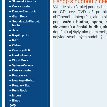
Eshop s hudbou z cel
Slovenská tvorba
Vyberte si zo širokej ponuky h
Česká tvorba
od CD, cez DVD. až po blu-
Dance+Electronic
obľúbeného interpréta, alebo 
Glam Rock
pop,
vážnu hudbu, operu, m
Soundtrack-Filmová
hudba
slovenskú a českú hudbu
, a
Jazz
dopĺňajú aj štýly ako glam rock
Rap+Hip Hop
najviac zásobených hudobných k
R&B
Oldies
Country+Folk
Hard´n Heavy
World Music
Výbery-Various
Detská tvorba
Rozprávky
New Age+Relax
Reggae+Ska
Punk Rock
Import
Blues
DVD