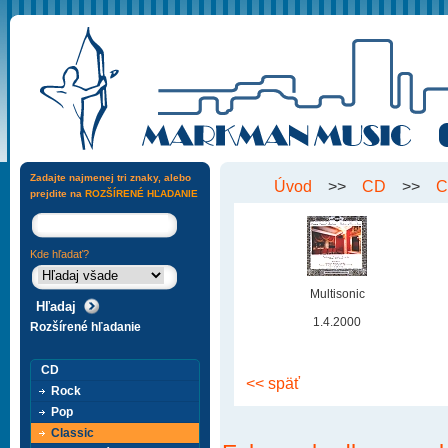
Zadajte najmenej tri znaky, alebo
Úvod
>>
CD
>>
C
prejdite na
ROZŠÍRENÉ HĽADANIE
Kde hľadať?
Multisonic
1.4.2000
Rozšírené hľadanie
CD
<< späť
Rock
Pop
Classic