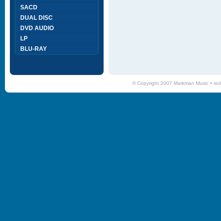
SACD
DUAL DISC
DVD AUDIO
LP
BLU-RAY
© Copyright 2007 Markman Music •
red