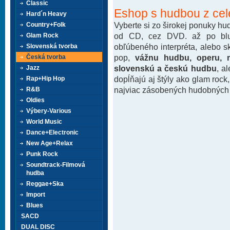
Classic
Eshop s hudbou z cel
Hard´n Heavy
Vyberte si zo širokej ponuky h
Country+Folk
od CD, cez DVD. až po blu-
Glam Rock
obľúbeného interpréta, alebo 
Slovenská tvorba
pop,
vážnu hudbu, operu, m
Česká tvorba
slovenskú a českú hudbu
, a
Jazz
dopĺňajú aj štýly ako glam rock
Rap+Hip Hop
najviac zásobených hudobných k
R&B
Oldies
Výbery-Various
World Music
Dance+Electronic
New Age+Relax
Punk Rock
Soundtrack-Filmová
hudba
Reggae+Ska
Import
Blues
SACD
DUAL DISC