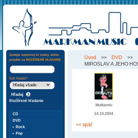
Zadajte najmenej tri znaky, alebo
Úvod
>>
DVD
>>
prejdite na
ROZŠÍRENÉ HĽADANIE
MIROSLAV A JEHO HO
Kde hľadať?
Rozšírené hľadanie
Multisonic
14.10.2004
CD
DVD
<< späť
Rock
Pop