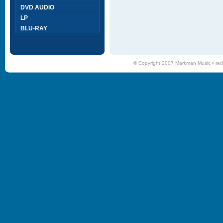
DVD AUDIO
LP
BLU-RAY
© Copyright 2007 Markman Music •
red