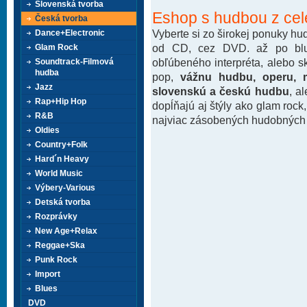
Slovenská tvorba
Eshop s hudbou z cel
Česká tvorba
Vyberte si zo širokej ponuky h
Dance+Electronic
od CD, cez DVD. až po blu-
Glam Rock
obľúbeného interpréta, alebo 
Soundtrack-Filmová
hudba
pop,
vážnu hudbu, operu, m
Jazz
slovenskú a českú hudbu
, a
Rap+Hip Hop
dopĺňajú aj štýly ako glam rock
R&B
najviac zásobených hudobných k
Oldies
Country+Folk
Hard´n Heavy
World Music
Výbery-Various
Detská tvorba
Rozprávky
New Age+Relax
Reggae+Ska
Punk Rock
Import
Blues
DVD