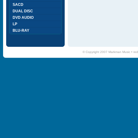
SACD
DUAL DISC
DVD AUDIO
LP
BLU-RAY
© Copyright 2007 Markman Music •
red