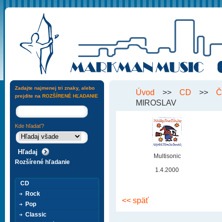
Zadajte najmenej tri znaky, alebo
Úvod
>>
CD
>>
Č
prejdite na
ROZŠÍRENÉ HĽADANIE
MIROSLAV
Kde hľadať?
Multisonic
Rozšírené hľadanie
1.4.2000
CD
Rock
<< späť
Pop
Classic