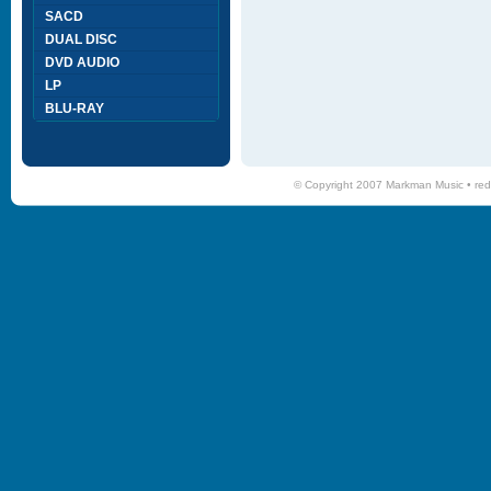
SACD
DUAL DISC
DVD AUDIO
LP
BLU-RAY
© Copyright 2007 Markman Music •
red