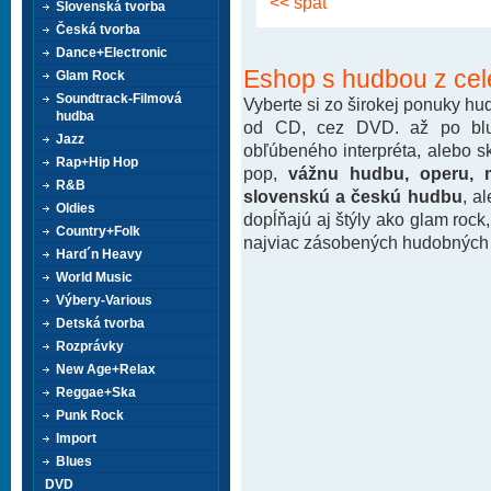
<< späť
Slovenská tvorba
Česká tvorba
Dance+Electronic
Eshop s hudbou z cel
Glam Rock
Soundtrack-Filmová
Vyberte si zo širokej ponuky h
hudba
od CD, cez DVD. až po blu-
Jazz
obľúbeného interpréta, alebo 
Rap+Hip Hop
pop,
vážnu hudbu, operu, m
R&B
slovenskú a českú hudbu
, a
Oldies
dopĺňajú aj štýly ako glam rock
Country+Folk
najviac zásobených hudobných k
Hard´n Heavy
World Music
Výbery-Various
Detská tvorba
Rozprávky
New Age+Relax
Reggae+Ska
Punk Rock
Import
Blues
DVD