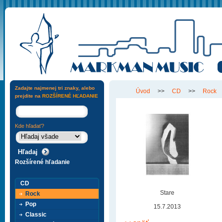
Zadajte najmenej tri znaky, alebo
Úvod
>>
CD
>>
Rock
prejdite na
ROZŠÍRENÉ HĽADANIE
Kde hľadať?
Rozšírené hľadanie
CD
Stare
Rock
Pop
15.7.2013
Classic