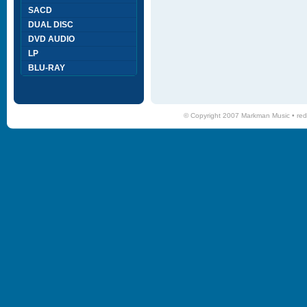
SACD
DUAL DISC
DVD AUDIO
LP
BLU-RAY
© Copyright 2007 Markman Music •
red