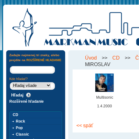
Zadajte najmenej tri znaky, alebo
Úvod
>>
CD
>>
Č
prejdite na
ROZŠÍRENÉ HĽADANIE
MIROSLAV
Kde hľadať?
Multisonic
Rozšírené hľadanie
1.4.2000
CD
Rock
<< späť
Pop
Classic