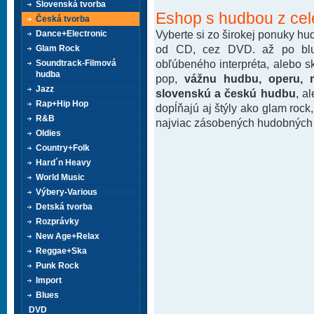
Slovenská tvorba
Eshop s hudbou z cel
Česká tvorba
Vyberte si zo širokej ponuky h
Dance+Electronic
od CD, cez DVD. až po blu-
Glam Rock
obľúbeného interpréta, alebo 
Soundtrack-Filmová
hudba
pop,
vážnu hudbu, operu, m
Jazz
slovenskú a českú hudbu
, a
Rap+Hip Hop
dopĺňajú aj štýly ako glam rock
R&B
najviac zásobených hudobných k
Oldies
Country+Folk
Hard´n Heavy
World Music
Výbery-Various
Detská tvorba
Rozprávky
New Age+Relax
Reggae+Ska
Punk Rock
Import
Blues
DVD