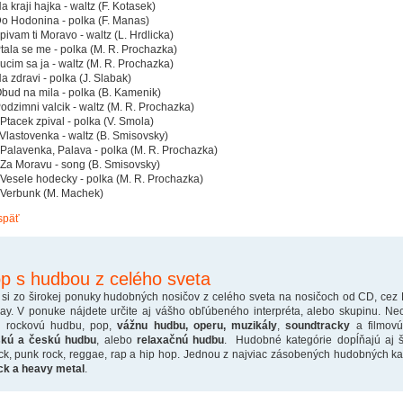
Na kraji hajka - waltz (F. Kotasek)
Do Hodonina - polka (F. Manas)
Zpivam ti Moravo - waltz (L. Hrdlicka)
Ptala se me - polka (M. R. Prochazka)
Lucim sa ja - waltz (M. R. Prochazka)
Na zdravi - polka (J. Slabak)
Obud na mila - polka (B. Kamenik)
Podzimni valcik - waltz (M. R. Prochazka)
 Ptacek zpival - polka (V. Smola)
 Vlastovenka - waltz (B. Smisovsky)
 Palavenka, Palava - polka (M. R. Prochazka)
 Za Moravu - song (B. Smisovsky)
 Vesele hodecky - polka (M. R. Prochazka)
 Verbunk (M. Machek)
späť
p s hudbou z celého sveta
 si zo širokej ponuky hudobných nosičov z celého sveta na nosičoch od CD, cez
ray. V ponuke nájdete určite aj vášho obľúbeného interpréta, alebo skupinu. Ne
o rockovú hudbu, pop,
vážnu hudbu, operu, muzikály
,
soundtracky
a filmovú
skú a českú hudbu
, alebo
relaxačnú hudbu
. Hudobné kategórie dopĺňajú aj š
ck, punk rock, reggae, rap a hip hop. Jednou z najviac zásobených hudobných kate
ck a heavy metal
.