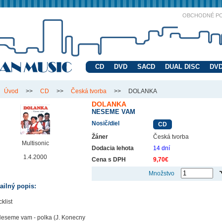
OBCHODNÉ P
CD
DVD
SACD
DUAL DISC
DVD
Úvod
>>
CD
>>
Česká tvorba
>>
DOLANKA
DOLANKA
NESEME VAM
Nosič/diel
CD
Žáner
Česká tvorba
Multisonic
Dodacia lehota
14 dní
1.4.2000
Cena s DPH
9,70€
Množstvo
ailný popis:
klist
Neseme vam - polka (J. Konecny