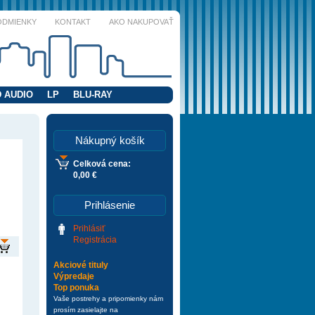
ODMIENKY
KONTAKT
AKO NAKUPOVAŤ
 AUDIO
LP
BLU-RAY
Nákupný košík
Celková cena:
0,00 €
Prihlásenie
Prihlásiť
Registrácia
Akciové tituly
Výpredaje
Top ponuka
Vaše postrehy a pripomienky nám
prosím zasielajte na