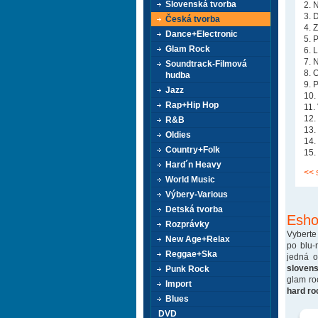
Slovenská tvorba
2. 
3. 
Česká tvorba
4. 
Dance+Electronic
5. 
Glam Rock
6. 
7. 
Soundtrack-Filmová
8. 
hudba
9. 
Jazz
10.
Rap+Hip Hop
11.
12.
R&B
13.
Oldies
14.
Country+Folk
15.
Hard´n Heavy
<< 
World Music
Výbery-Various
Detská tvorba
Esho
Rozprávky
Vyberte
New Age+Relax
po blu-
Reggae+Ska
jedná 
sloven
Punk Rock
glam ro
Import
hard ro
Blues
DVD