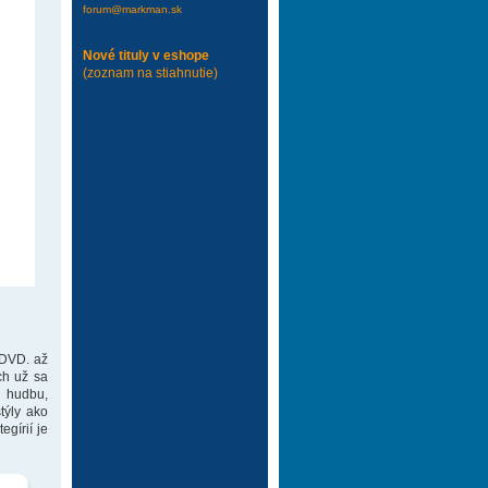
forum@markman.sk
Nové tituly v eshope
(zoznam na stiahnutie)
 DVD. až
ch už sa
 hudbu,
týly ako
gírií je