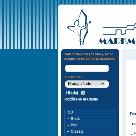
Zadajte najmenej tri znaky, alebo
prejdite na
ROZŠÍRENÉ HĽADANIE
Kde hľadať?
Rozšírené hľadanie
CD
Det
Rock
Trac
Pop
Classic
1. 