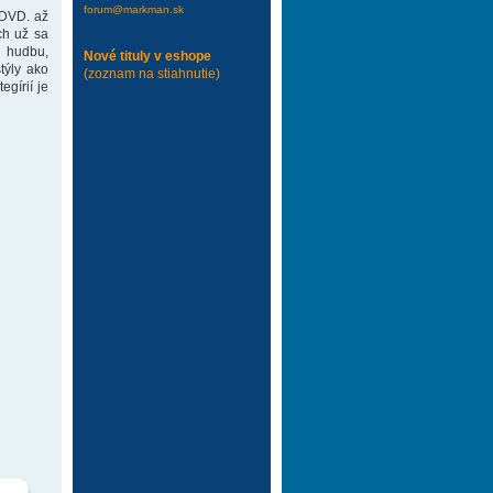
forum@markman.sk
 DVD. až
ch už sa
 hudbu,
Nové tituly v eshope
týly ako
(zoznam na stiahnutie)
gírií je