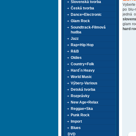
Slovenská tvorba
Vyberte
Česká tvorba
po blu-
jedná 
Dance+Electronic
sloven
Glam Rock
glam ro
Soundtrack-Filmová
hard ro
hudba
Jazz
Rap+Hip Hop
R&B
Oldies
Country+Folk
Hard´n Heavy
World Music
Výbery-Various
Detská tvorba
Rozprávky
New Age+Relax
Reggae+Ska
Punk Rock
Import
Blues
DVD