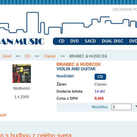
OBCHODNÉ P
CD
DVD
SACD
DUAL DISC
DVD
Úvod
>>
CD
>>
Classic
>>
BRABEC & HUDECEK
BRABEC & HUDECEK
VIOLIN AND GUITAR
Nosič/diel
CD
Žáner
Classic
Multisonic
Dodacia lehota
14 dní
1.4.2000
Cena s DPH
9,40€
Množstvo
späť
p s hudbou z celého sveta