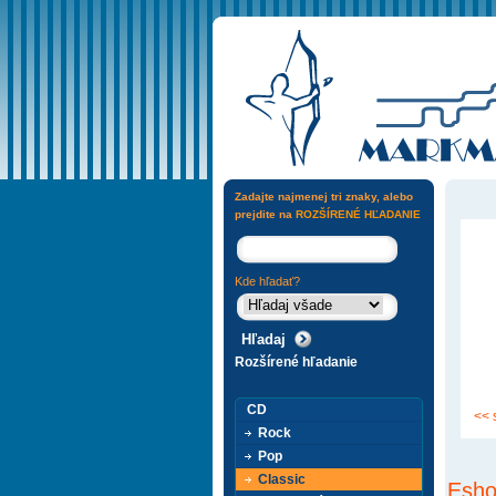
Zadajte najmenej tri znaky, alebo
prejdite na
ROZŠÍRENÉ HĽADANIE
Kde hľadať?
Rozšírené hľadanie
CD
<< 
Rock
Pop
Classic
Esho