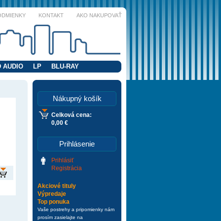
ODMIENKY
KONTAKT
AKO NAKUPOVAŤ
 AUDIO
LP
BLU-RAY
Nákupný košík
Celková cena:
0,00 €
Prihlásenie
Prihlásiť
Registrácia
Akciové tituly
Výpredaje
Top ponuka
Vaše postrehy a pripomienky nám
prosím zasielajte na