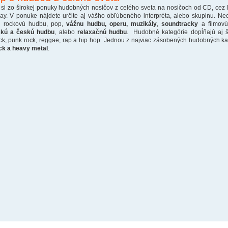
 si zo širokej ponuky hudobných nosičov z celého sveta na nosičoch od CD, cez
ray. V ponuke nájdete určite aj vášho obľúbeného interpréta, alebo skupinu. Ne
o rockovú hudbu, pop,
vážnu hudbu, operu, muzikály
,
soundtracky
a filmovú
skú a českú hudbu
, alebo
relaxačnú hudbu
. Hudobné kategórie dopĺňajú aj š
ck, punk rock, reggae, rap a hip hop. Jednou z najviac zásobených hudobných kate
ck a heavy metal
.