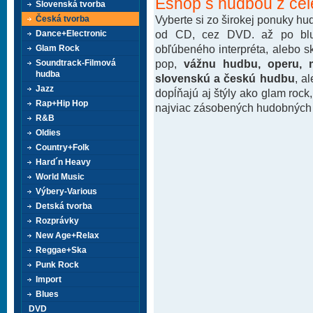
Eshop s hudbou z cel
Slovenská tvorba
Vyberte si zo širokej ponuky h
Česká tvorba
od CD, cez DVD. až po blu-
Dance+Electronic
obľúbeného interpréta, alebo 
Glam Rock
pop,
vážnu hudbu, operu, m
Soundtrack-Filmová
hudba
slovenskú a českú hudbu
, a
Jazz
dopĺňajú aj štýly ako glam rock
Rap+Hip Hop
najviac zásobených hudobných k
R&B
Oldies
Country+Folk
Hard´n Heavy
World Music
Výbery-Various
Detská tvorba
Rozprávky
New Age+Relax
Reggae+Ska
Punk Rock
Import
Blues
DVD