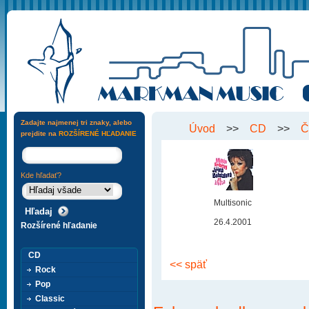
Zadajte najmenej tri znaky, alebo
Úvod
>>
CD
>>
Č
prejdite na
ROZŠÍRENÉ HĽADANIE
Kde hľadať?
Multisonic
26.4.2001
Rozšírené hľadanie
CD
<< späť
Rock
Pop
Classic