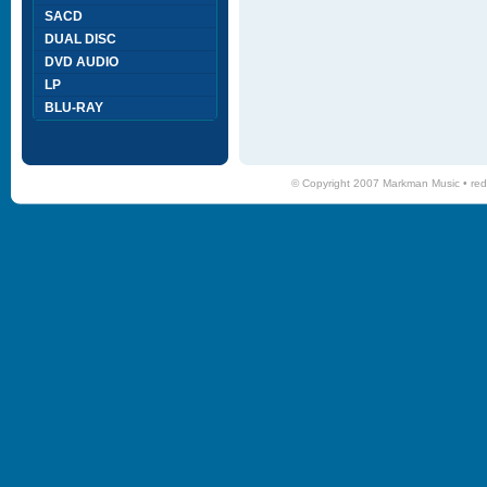
SACD
DUAL DISC
DVD AUDIO
LP
BLU-RAY
© Copyright 2007 Markman Music •
red