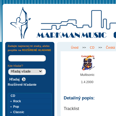
Zadajte najmenej tri znaky, alebo
Úvod
>>
CD
>>
Česká 
prejdite na
ROZŠÍRENÉ HĽADANIE
Kde hľadať?
Multisonic
1.4.2000
Rozšírené hľadanie
CD
Detailný popis:
Rock
Pop
Tracklist
Classic