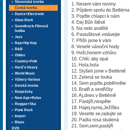
Slovenská tvorba
1. Nesem vám noviny
Česká tvorba
2. Půjdem spolu do Betléma
Dance+Electronic
3. Pojďte chlapci k nám
Glam Rock
4. Dej Bůh štěstí
Soundtrack-Filmová
5. Na nebi andělé
hudba
6. Pastuškové vstávejte
Jazz
7. Přišli jsme k vám
Rap+Hip Hop
8. Veselé vánoční hody
R&B
9. Hoši,honem vzhůru
Oldies
10. Chtíc aby spal
Country+Folk
11. Hola,hola
Hard´n Heavy
12. Slyšeli jsme v Betlémě
World Music
13. Zelená se louka
Výbery-Various
14. Sem pojďte,poběhněte
Detská tvorba
15. Bratři a sestřičky
Rozprávky
16. Aj,dnes v Betlémě
New Age+Relax
17. Pastýři,nespěte
Reggae+Ska
18. Hajej,nynej,Ježíšku
Punk Rock
19. Veselte se,radujte se
Import
20. Padla rosa studená
Blues
21. Sem,sem,pastýři
DVD