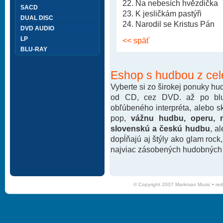
22. Na nebesích hvězdička
SACD
23. K jesličkám pastýři
DUAL DISC
24. Narodil se Kristus Pán
DVD AUDIO
LP
<< späť
BLU-RAY
Eshop s hudbou z cel
Vyberte si zo širokej ponuky h
od CD, cez DVD. až po blu-
obľúbeného interpréta, alebo 
pop,
vážnu hudbu, operu, m
slovenskú a českú hudbu
, a
dopĺňajú aj štýly ako glam rock
najviac zásobených hudobných k
© Copyright 2007 Markman Music •
red