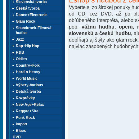
Slovenská tvorba
Vyberte si zo širokej ponuky h
Česká tvorba
od CD, cez DVD. až po blu-
Dance+Electronic
obľúbeného interpréta, alebo 
Glam Rock
pop,
vážnu hudbu, operu, m
Soundtrack-Filmová
slovenskú a českú hudbu
, a
hudba
dopĺňajú aj štýly ako glam rock
Jazz
najviac zásobených hudobných k
Rap+Hip Hop
R&B
Oldies
Country+Folk
Hard´n Heavy
World Music
Výbery-Various
Detská tvorba
Rozprávky
New Age+Relax
Reggae+Ska
Punk Rock
Import
Blues
DVD