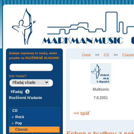
Zadajte najmenej tri znaky, alebo
Úvod
>>
CD
>>
Classi
prejdite na
ROZŠÍRENÉ HĽADANIE
Kde hľadať?
Multisonic
Rozšírené hľadanie
7.8.2001
CD
<< späť
Rock
Pop
Classic
Eshop s hudbou z cel