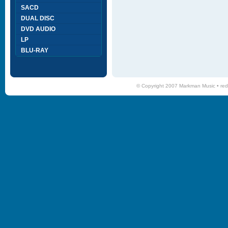
SACD
DUAL DISC
DVD AUDIO
LP
BLU-RAY
© Copyright 2007 Markman Music •
red