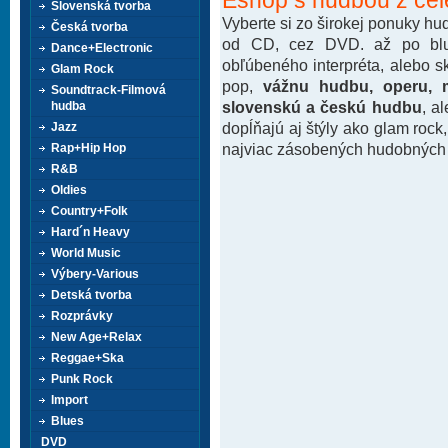
Slovenská tvorba
Vyberte si zo širokej ponuky h
Česká tvorba
od CD, cez DVD. až po blu-
Dance+Electronic
obľúbeného interpréta, alebo 
Glam Rock
pop,
vážnu hudbu, operu, m
Soundtrack-Filmová
slovenskú a českú hudbu
, a
hudba
dopĺňajú aj štýly ako glam rock
Jazz
najviac zásobených hudobných k
Rap+Hip Hop
R&B
Oldies
Country+Folk
Hard´n Heavy
World Music
Výbery-Various
Detská tvorba
Rozprávky
New Age+Relax
Reggae+Ska
Punk Rock
Import
Blues
DVD