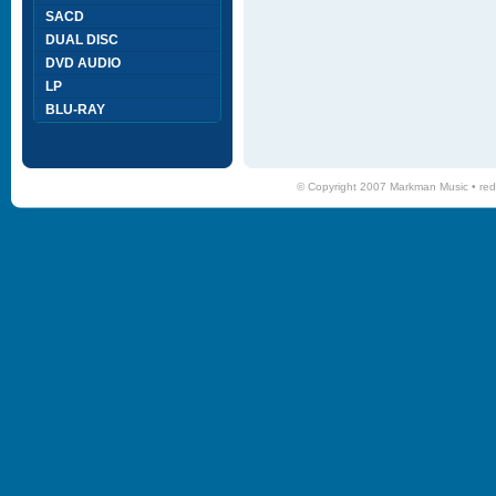
SACD
DUAL DISC
DVD AUDIO
LP
BLU-RAY
© Copyright 2007 Markman Music •
red