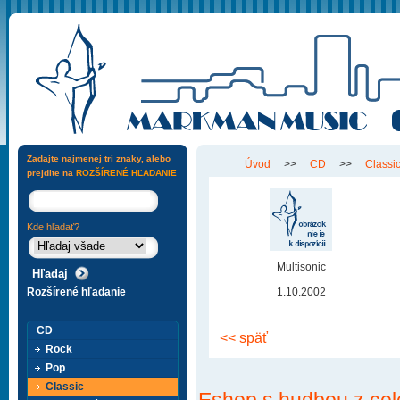
Zadajte najmenej tri znaky, alebo
Úvod
>>
CD
>>
Classi
prejdite na
ROZŠÍRENÉ HĽADANIE
Kde hľadať?
Multisonic
Rozšírené hľadanie
1.10.2002
CD
<< späť
Rock
Pop
Classic
Eshop s hudbou z cel