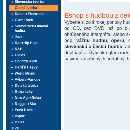
Slovenská tvorba
Česká tvorba
Eshop s hudbou z cel
Dance+Electronic
Glam Rock
Vyberte si zo širokej ponuky h
Soundtrack-Filmová
od CD, cez DVD. až po blu-
hudba
obľúbeného interpréta, alebo 
Jazz
pop,
vážnu hudbu, operu, m
Rap+Hip Hop
slovenskú a českú hudbu
, a
R&B
dopĺňajú aj štýly ako glam rock
Oldies
najviac zásobených hudobných k
Country+Folk
Hard´n Heavy
World Music
Výbery-Various
Detská tvorba
Rozprávky
New Age+Relax
Reggae+Ska
Punk Rock
Import
Blues
DVD