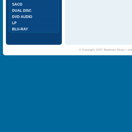
SACD
DUAL DISC
DVD AUDIO
LP
BLU-RAY
© Copyright 2007 Markman Music •
red