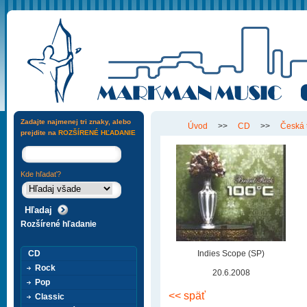
Zadajte najmenej tri znaky, alebo
Úvod
>>
CD
>>
Česká 
prejdite na
ROZŠÍRENÉ HĽADANIE
Kde hľadať?
Rozšírené hľadanie
CD
Indies Scope (SP)
Rock
20.6.2008
Pop
<< späť
Classic