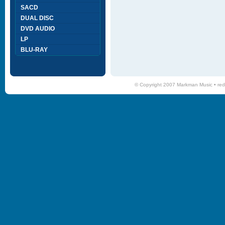
SACD
DUAL DISC
DVD AUDIO
LP
BLU-RAY
© Copyright 2007 Markman Music •
red