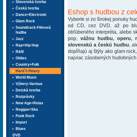
Slovenská tvorba
Česká tvorba
Eshop s hudbou z cel
Dance+Electronic
Vyberte si zo širokej ponuky h
Glam Rock
od CD, cez DVD. až po blu-
Soundtrack-Filmová
obľúbeného interpréta, alebo 
hudba
pop,
vážnu hudbu, operu, m
Jazz
slovenskú a českú hudbu
, a
Rap+Hip Hop
dopĺňajú aj štýly ako glam rock
R&B
najviac zásobených hudobných k
Oldies
Country+Folk
Hard´n Heavy
World Music
Výbery-Various
Detská tvorba
Rozprávky
New Age+Relax
Reggae+Ska
Punk Rock
Import
Blues
DVD