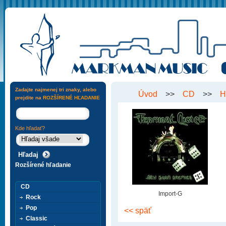
Zadajte najmenej tri znaky, alebo
Úvod
>>
CD
>>
H
prejdite na
ROZŠÍRENÉ HĽADANIE
Kde hľadať?
Rozšírené hľadanie
CD
Import-G
Rock
Pop
<< späť
Classic