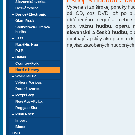
Slovenská tvorba
Vyberte si zo širokej ponuky h
Česká tvorba
od CD, cez DVD. až po blu-
Dance+Electronic
obľúbeného interpréta, alebo 
Glam Rock
pop,
vážnu hudbu, operu, m
Soundtrack-Filmová
slovenskú a českú hudbu
, a
hudba
dopĺňajú aj štýly ako glam rock
Jazz
najviac zásobených hudobných k
Rap+Hip Hop
R&B
Oldies
Country+Folk
Hard´n Heavy
World Music
Výbery-Various
Detská tvorba
Rozprávky
New Age+Relax
Reggae+Ska
Punk Rock
Import
Blues
DVD