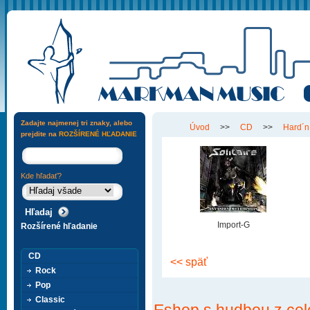
Zadajte najmenej tri znaky, alebo
Úvod
>>
CD
>>
Hard´n
prejdite na
ROZŠÍRENÉ HĽADANIE
Kde hľadať?
Import-G
Rozšírené hľadanie
CD
<< späť
Rock
Pop
Classic
Eshop s hudbou z cel