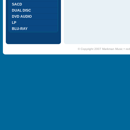
SACD
DUAL DISC
DVD AUDIO
LP
BLU-RAY
© Copyright 2007 Markman Music •
red