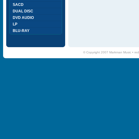
SACD
DUAL DISC
DVD AUDIO
LP
BLU-RAY
© Copyright 2007 Markman Music •
red