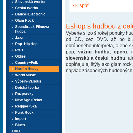
Slovenská tvorba
<< späť
Česká tvorba
Dance+Electronic
Glam Rock
Eshop s hudbou z cel
Soundtrack-Filmová
hudba
Vyberte si zo širokej ponuky h
Jazz
od CD, cez DVD. až po blu-
Rap+Hip Hop
obľúbeného interpréta, alebo 
R&B
pop,
vážnu hudbu, operu, m
Oldies
slovenskú a českú hudbu
, a
Country+Folk
dopĺňajú aj štýly ako glam rock
Hard´n Heavy
najviac zásobených hudobných k
World Music
Výbery-Various
Detská tvorba
Rozprávky
New Age+Relax
Reggae+Ska
Punk Rock
Import
Blues
DVD