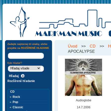
Zadajte najmenej tri znaky, alebo
Úvod
>>
CD
>>
H
prejdite na
ROZŠÍRENÉ HĽADANIE
APOCALYPSE
Kde hľadať?
Rozšírené hľadanie
CD
Rock
Audioglobe
Pop
Classic
14.7.2006