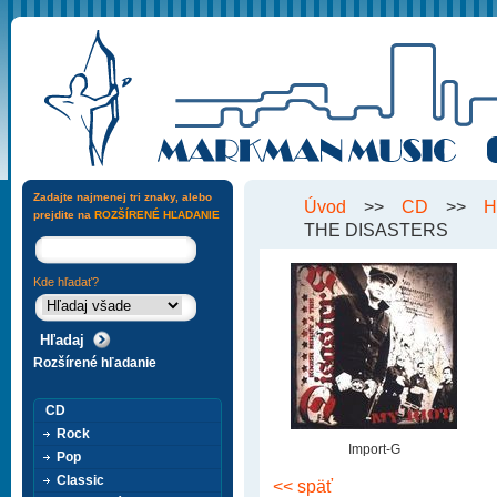
Zadajte najmenej tri znaky, alebo
Úvod
>>
CD
>>
H
prejdite na
ROZŠÍRENÉ HĽADANIE
THE DISASTERS
Kde hľadať?
Rozšírené hľadanie
CD
Rock
Import-G
Pop
Classic
<< späť