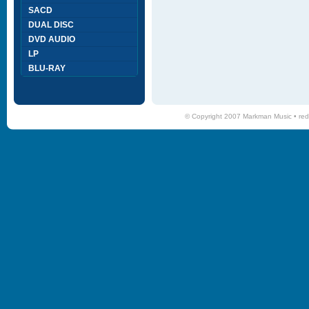
SACD
DUAL DISC
DVD AUDIO
LP
BLU-RAY
© Copyright 2007 Markman Music •
red