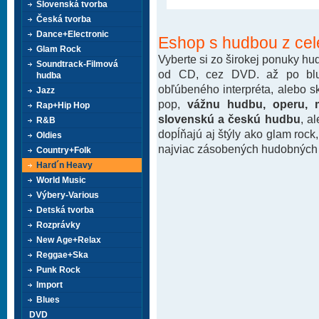
Slovenská tvorba
Česká tvorba
Dance+Electronic
Eshop s hudbou z cel
Glam Rock
Vyberte si zo širokej ponuky h
Soundtrack-Filmová
od CD, cez DVD. až po blu-
hudba
obľúbeného interpréta, alebo 
Jazz
pop,
vážnu hudbu, operu, m
Rap+Hip Hop
slovenskú a českú hudbu
, a
R&B
dopĺňajú aj štýly ako glam rock
Oldies
najviac zásobených hudobných k
Country+Folk
Hard´n Heavy
World Music
Výbery-Various
Detská tvorba
Rozprávky
New Age+Relax
Reggae+Ska
Punk Rock
Import
Blues
DVD