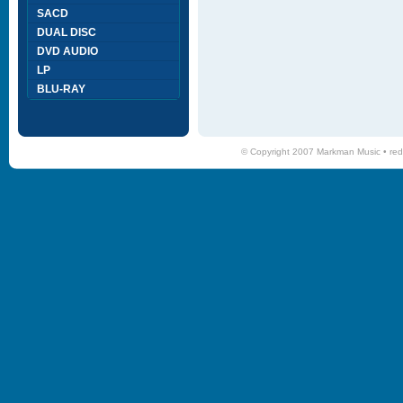
SACD
DUAL DISC
DVD AUDIO
LP
BLU-RAY
© Copyright 2007 Markman Music •
red