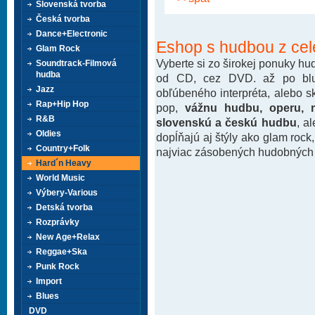
Slovenská tvorba
Česká tvorba
Dance+Electronic
Eshop s hudbou z cel
Glam Rock
Vyberte si zo širokej ponuky h
Soundtrack-Filmová
hudba
od CD, cez DVD. až po blu-
Jazz
obľúbeného interpréta, alebo 
Rap+Hip Hop
pop,
vážnu hudbu, operu, m
R&B
slovenskú a českú hudbu
, a
Oldies
dopĺňajú aj štýly ako glam rock
Country+Folk
najviac zásobených hudobných k
Hard´n Heavy
World Music
Výbery-Various
Detská tvorba
Rozprávky
New Age+Relax
Reggae+Ska
Punk Rock
Import
Blues
DVD