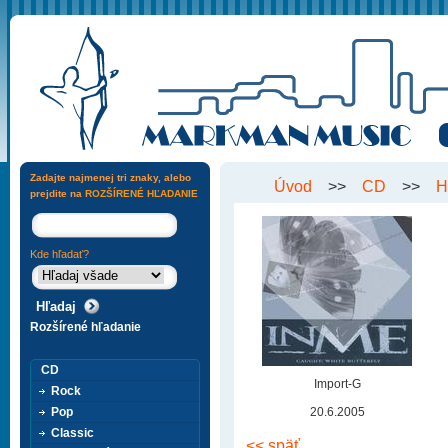
Zadajte najmenej tri znaky, alebo
Úvod
>>
CD
>>
H
prejdite na
ROZŠÍRENÉ HĽADANIE
Kde hľadať?
Rozšírené hľadanie
CD
Import-G
Rock
Pop
20.6.2005
Classic
<< späť