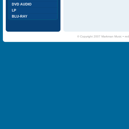
DVD AUDIO
LP
BLU-RAY
© Copyright 2007 Markman Music •
red