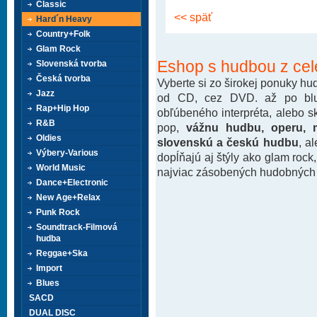
Classic
<< späť
Hard´n Heavy
Country+Folk
Glam Rock
Eshop s hudbou z cel
Slovenská tvorba
Česká tvorba
Vyberte si zo širokej ponuky h
Jazz
od CD, cez DVD. až po blu-
Rap+Hip Hop
obľúbeného interpréta, alebo 
R&B
pop,
vážnu hudbu, operu, m
Oldies
slovenskú a českú hudbu
, a
Výbery-Various
dopĺňajú aj štýly ako glam rock
World Music
najviac zásobených hudobných k
Dance+Electronic
New Age+Relax
Punk Rock
Soundtrack-Filmová
hudba
Reggae+Ska
Import
Blues
SACD
DUAL DISC