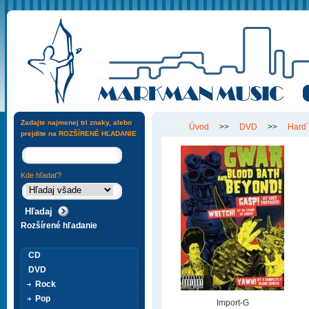
Zadajte najmenej tri znaky, alebo
Úvod
>>
DVD
>>
Hard
prejdite na
ROZŠÍRENÉ HĽADANIE
Kde hľadať?
Rozšírené hľadanie
CD
DVD
Rock
Pop
Import-G