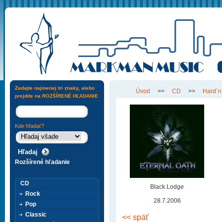
Zadajte najmenej tri znaky, alebo
Úvod
>>
CD
>>
Hard´n
prejdite na
ROZŠÍRENÉ HĽADANIE
Kde hľadať?
Rozšírené hľadanie
CD
Black Lodge
Rock
28.7.2006
Pop
Classic
<< späť