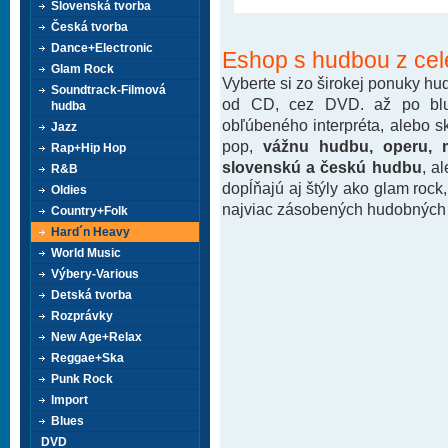
Slovenská tvorba
Česká tvorba
Dance+Electronic
Eshop s hudbou z cel
Glam Rock
Vyberte si zo širokej ponuky h
Soundtrack-Filmová
od CD, cez DVD. až po blu-
hudba
obľúbeného interpréta, alebo 
Jazz
pop,
vážnu hudbu, operu, m
Rap+Hip Hop
slovenskú a českú hudbu
, a
R&B
dopĺňajú aj štýly ako glam rock
Oldies
najviac zásobených hudobných k
Country+Folk
Hard´n Heavy
World Music
Výbery-Various
Detská tvorba
Rozprávky
New Age+Relax
Reggae+Ska
Punk Rock
Import
Blues
DVD