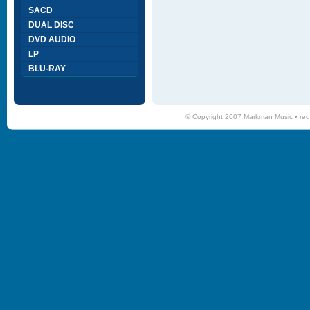
SACD
DUAL DISC
DVD AUDIO
LP
BLU-RAY
© Copyright 2007 Markman Music •
red