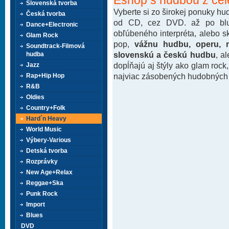
Slovenská tvorba
Vyberte si zo širokej ponuky h
Česká tvorba
od CD, cez DVD. až po blu-
Dance+Electronic
obľúbeného interpréta, alebo 
Glam Rock
pop,
vážnu hudbu, operu, m
Soundtrack-Filmová
slovenskú a českú hudbu
, a
hudba
dopĺňajú aj štýly ako glam rock
Jazz
najviac zásobených hudobných k
Rap+Hip Hop
R&B
Oldies
Country+Folk
Hard´n Heavy
World Music
Výbery-Various
Detská tvorba
Rozprávky
New Age+Relax
Reggae+Ska
Punk Rock
Import
Blues
DVD