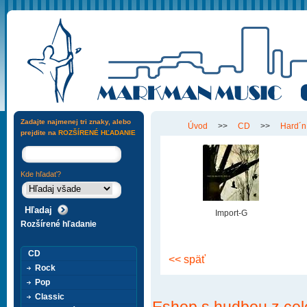
Zadajte najmenej tri znaky, alebo
Úvod
>>
CD
>>
Hard´n
prejdite na
ROZŠÍRENÉ HĽADANIE
Kde hľadať?
Import-G
Rozšírené hľadanie
CD
<< späť
Rock
Pop
Classic
Eshop s hudbou z cel