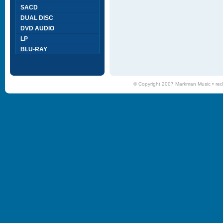
SACD
DUAL DISC
DVD AUDIO
LP
BLU-RAY
© Copyright 2007 Markman Music •
red