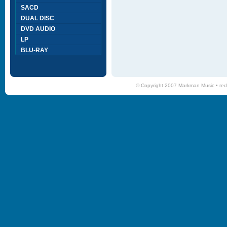
SACD
DUAL DISC
DVD AUDIO
LP
BLU-RAY
© Copyright 2007 Markman Music •
red