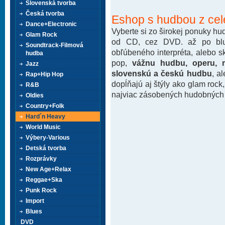
Slovenská tvorba
Česká tvorba
Eshop s hudbou z cel
Dance+Electronic
Vyberte si zo širokej ponuky h
Glam Rock
od CD, cez DVD. až po blu-
Soundtrack-Filmová
obľúbeného interpréta, alebo 
hudba
pop,
vážnu hudbu, operu, m
Jazz
slovenskú a českú hudbu
, a
Rap+Hip Hop
dopĺňajú aj štýly ako glam rock
R&B
najviac zásobených hudobných k
Oldies
Country+Folk
Hard´n Heavy
World Music
Výbery-Various
Detská tvorba
Rozprávky
New Age+Relax
Reggae+Ska
Punk Rock
Import
Blues
DVD