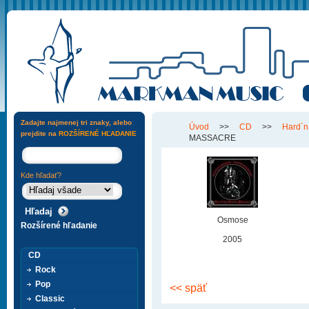
Zadajte najmenej tri znaky, alebo
Úvod
>>
CD
>>
Hard´n
prejdite na
ROZŠÍRENÉ HĽADANIE
MASSACRE
Kde hľadať?
Osmose
Rozšírené hľadanie
2005
CD
Rock
Pop
<< späť
Classic