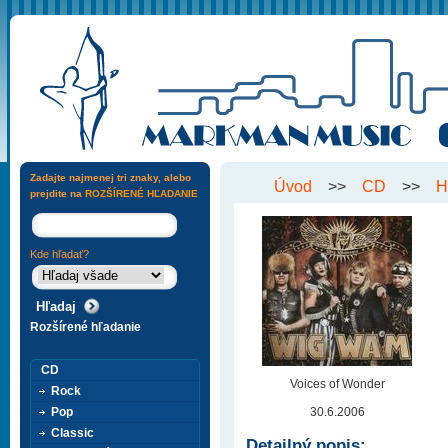
Zadajte najmenej tri znaky, alebo
Úvod
>>
CD
>>
H
prejdite na
ROZŠÍRENÉ HĽADANIE
Kde hľadať?
Rozšírené hľadanie
CD
Voices of Wonder
Rock
Pop
30.6.2006
Classic
Detailný popis: