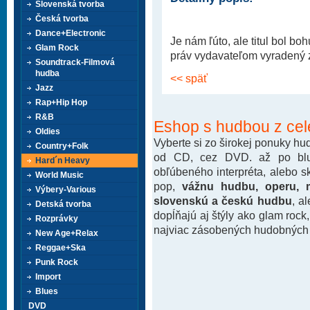
Slovenská tvorba
Česká tvorba
Dance+Electronic
Je nám ľúto, ale titul bol b
Glam Rock
práv vydavateľom vyradený z 
Soundtrack-Filmová
hudba
<< späť
Jazz
Rap+Hip Hop
R&B
Eshop s hudbou z cel
Oldies
Vyberte si zo širokej ponuky h
Country+Folk
od CD, cez DVD. až po blu-
Hard´n Heavy
obľúbeného interpréta, alebo 
World Music
pop,
vážnu hudbu, operu, m
Výbery-Various
slovenskú a českú hudbu
, a
Detská tvorba
dopĺňajú aj štýly ako glam rock
Rozprávky
najviac zásobených hudobných k
New Age+Relax
Reggae+Ska
Punk Rock
Import
Blues
DVD