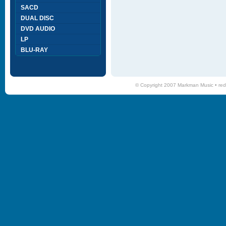
SACD
DUAL DISC
DVD AUDIO
LP
BLU-RAY
© Copyright 2007 Markman Music •
red