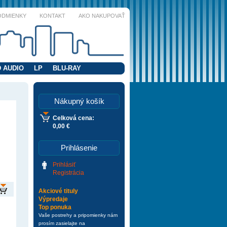
ODMIENKY
KONTAKT
AKO NAKUPOVAŤ
 AUDIO
LP
BLU-RAY
Nákupný košík
Celková cena:
0,00 €
Prihlásenie
Prihlásiť
Registrácia
Akciové tituly
Výpredaje
Top ponuka
Vaše postrehy a pripomienky nám
prosím zasielajte na