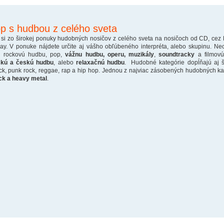
p s hudbou z celého sveta
 si zo širokej ponuky hudobných nosičov z celého sveta na nosičoch od CD, cez
ray. V ponuke nájdete určite aj vášho obľúbeného interpréta, alebo skupinu. Ne
o rockovú hudbu, pop,
vážnu hudbu, operu, muzikály
,
soundtracky
a filmovú
skú a českú hudbu
, alebo
relaxačnú hudbu
. Hudobné kategórie dopĺňajú aj š
ck, punk rock, reggae, rap a hip hop. Jednou z najviac zásobených hudobných kate
ck a heavy metal
.