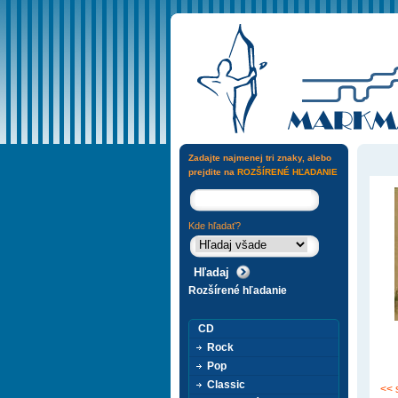
Zadajte najmenej tri znaky, alebo
prejdite na
ROZŠÍRENÉ HĽADANIE
Kde hľadať?
Rozšírené hľadanie
CD
Rock
Pop
Classic
<< 