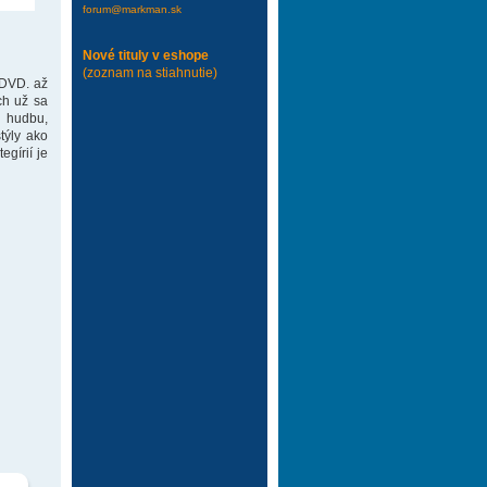
forum@markman.sk
Nové tituly v eshope
(zoznam na stiahnutie)
 DVD. až
ch už sa
 hudbu,
týly ako
gírií je