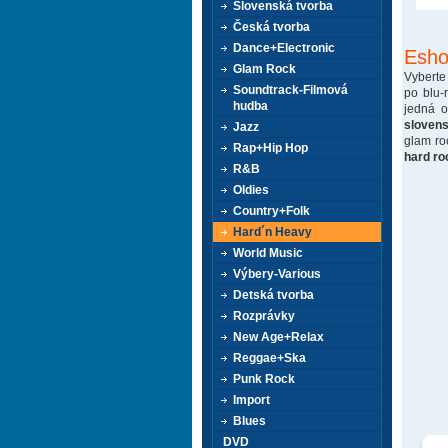
Slovenská tvorba
Česká tvorba
Dance+Electronic
Esho
Glam Rock
Vyberte
Soundtrack-Filmová
po blu-
hudba
jedná 
sloven
Jazz
glam ro
Rap+Hip Hop
hard ro
R&B
Oldies
Country+Folk
Hard´n Heavy
World Music
Výbery-Various
Detská tvorba
Rozprávky
New Age+Relax
Reggae+Ska
Punk Rock
Import
Blues
DVD