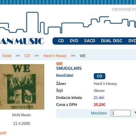
OBCHODNÉ P
CD
DVD
SACD
DUAL DISC
DVD
Úvod
>>
CD
>>
Hard´n Heavy
>>
WE
WE
SMUGGLARS
Nosič/diel
CD
Žáner
Hard`n Heavy
Štýl
Stoner
Dodacia lehota
21 dní
Cena s DPH
25,20€
Množstvo
NUN Music
21.4.2006
späť