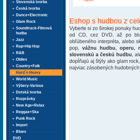
Slovenská tvorba
Česká tvorba
Dance+Electronic
Eshop s hudbou z cel
Glam Rock
Vyberte si zo širokej ponuky h
Soundtrack-Filmová
hudba
od CD, cez DVD. až po blu-
Jazz
obľúbeného interpréta, alebo 
Rap+Hip Hop
pop,
vážnu hudbu, operu, m
R&B
slovenskú a českú hudbu
, a
Oldies
dopĺňajú aj štýly ako glam rock
Country+Folk
najviac zásobených hudobných k
Hard´n Heavy
World Music
Výbery-Various
Detská tvorba
Rozprávky
New Age+Relax
Reggae+Ska
Punk Rock
Import
Blues
DVD