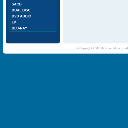
SACD
DUAL DISC
DVD AUDIO
LP
BLU-RAY
© Copyright 2007 Markman Music •
red