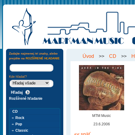
Zadajte najmenej tri znaky, alebo
Úvod
>>
CD
>>
H
prejdite na
ROZŠÍRENÉ HĽADANIE
Kde hľadať?
Rozšírené hľadanie
CD
MTM Music
Rock
Pop
23.6.2006
Classic
<< späť