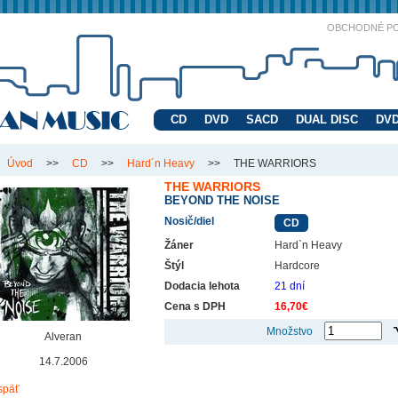
OBCHODNÉ P
CD
DVD
SACD
DUAL DISC
DVD
Úvod
>>
CD
>>
Hard´n Heavy
>>
THE WARRIORS
THE WARRIORS
BEYOND THE NOISE
Nosič/diel
CD
Žáner
Hard`n Heavy
Štýl
Hardcore
Dodacia lehota
21 dní
Cena s DPH
16,70€
Množstvo
Alveran
14.7.2006
späť