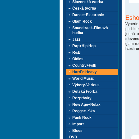
Slovenská tvorba
Česká tvorba
Dance+Electronic
Esho
Glam Rock
Vyberte
Soundtrack-Filmová
po blu-
hudba
jedná 
sloven
Jazz
glam ro
Rap+Hip Hop
hard ro
R&B
Oldies
Country+Folk
Hard´n Heavy
World Music
Výbery-Various
Detská tvorba
Rozprávky
New Age+Relax
Reggae+Ska
Punk Rock
Import
Blues
DVD