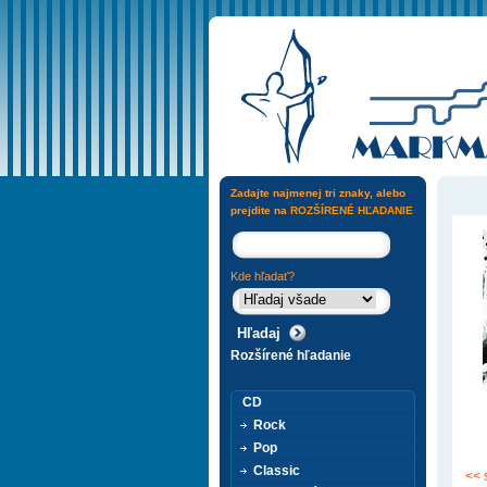
Zadajte najmenej tri znaky, alebo
prejdite na
ROZŠÍRENÉ HĽADANIE
Kde hľadať?
Rozšírené hľadanie
CD
Rock
Pop
Classic
<< 