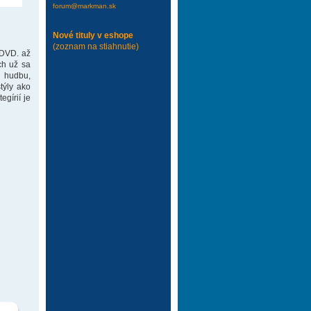
forum@markman.sk
Nové tituly v eshope
(zoznam na stiahnutie)
 DVD. až
ch už sa
 hudbu,
týly ako
gírií je