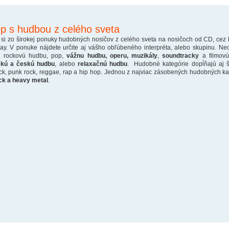
p s hudbou z celého sveta
 si zo širokej ponuky hudobných nosičov z celého sveta na nosičoch od CD, cez
ray. V ponuke nájdete určite aj vášho obľúbeného interpréta, alebo skupinu. Ne
o rockovú hudbu, pop,
vážnu hudbu, operu, muzikály
,
soundtracky
a filmovú
skú a českú hudbu
, alebo
relaxačnú hudbu
. Hudobné kategórie dopĺňajú aj š
ck, punk rock, reggae, rap a hip hop. Jednou z najviac zásobených hudobných kate
ck a heavy metal
.