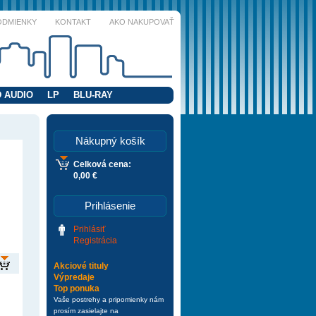
ODMIENKY
KONTAKT
AKO NAKUPOVAŤ
 AUDIO
LP
BLU-RAY
Nákupný košík
Celková cena:
0,00 €
Prihlásenie
Prihlásiť
Registrácia
Akciové tituly
Výpredaje
Top ponuka
Vaše postrehy a pripomienky nám
prosím zasielajte na