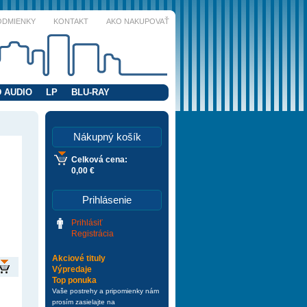
ODMIENKY
KONTAKT
AKO NAKUPOVAŤ
 AUDIO
LP
BLU-RAY
Nákupný košík
Celková cena:
0,00 €
Prihlásenie
Prihlásiť
Registrácia
Akciové tituly
Výpredaje
Top ponuka
Vaše postrehy a pripomienky nám
prosím zasielajte na