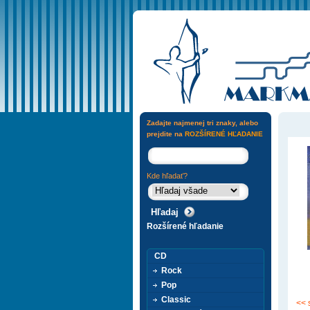
Zadajte najmenej tri znaky, alebo
prejdite na
ROZŠÍRENÉ HĽADANIE
Kde hľadať?
Rozšírené hľadanie
CD
Rock
Pop
Classic
<< 