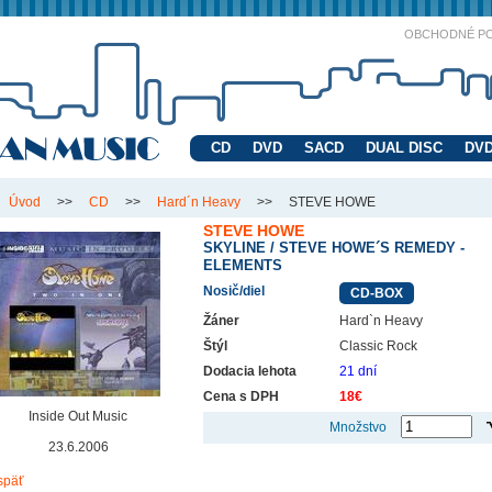
OBCHODNÉ P
CD
DVD
SACD
DUAL DISC
DVD
Úvod
>>
CD
>>
Hard´n Heavy
>>
STEVE HOWE
STEVE HOWE
SKYLINE / STEVE HOWE´S REMEDY -
ELEMENTS
Nosič/diel
CD-BOX
Žáner
Hard`n Heavy
Štýl
Classic Rock
Dodacia lehota
21 dní
Cena s DPH
18€
Inside Out Music
Množstvo
23.6.2006
späť