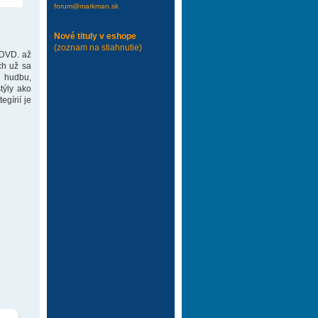
forum@markman.sk
Nové tituly v eshope
(zoznam na stiahnutie)
 DVD. až
ch už sa
 hudbu,
týly ako
gírií je