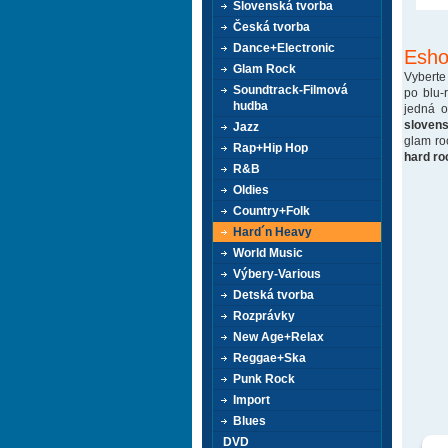
Slovenská tvorba
Česká tvorba
Dance+Electronic
Esho
Glam Rock
Vyberte
Soundtrack-Filmová
po blu-
hudba
jedná 
sloven
Jazz
glam ro
Rap+Hip Hop
hard ro
R&B
Oldies
Country+Folk
Hard´n Heavy
World Music
Výbery-Various
Detská tvorba
Rozprávky
New Age+Relax
Reggae+Ska
Punk Rock
Import
Blues
DVD