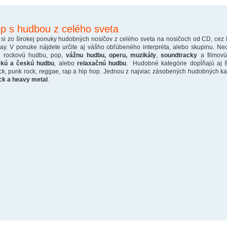
p s hudbou z celého sveta
 si zo širokej ponuky hudobných nosičov z celého sveta na nosičoch od CD, cez
ray. V ponuke nájdete určite aj vášho obľúbeného interpréta, alebo skupinu. Ne
o rockovú hudbu, pop,
vážnu hudbu, operu, muzikály
,
soundtracky
a filmovú
skú a českú hudbu
, alebo
relaxačnú hudbu
. Hudobné kategórie dopĺňajú aj š
ck, punk rock, reggae, rap a hip hop. Jednou z najviac zásobených hudobných kate
ck a heavy metal
.