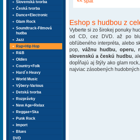
<< späť
Slovenská tvorba
Česká tvorba
Dance+Electronic
Eshop s hudbou z cel
Glam Rock
Soundtrack-Filmová
Vyberte si zo širokej ponuky h
hudba
od CD, cez DVD. až po blu-
Jazz
obľúbeného interpréta, alebo 
Rap+Hip Hop
pop,
vážnu hudbu, operu, m
R&B
slovenskú a českú hudbu
, a
Oldies
dopĺňajú aj štýly ako glam rock
Country+Folk
najviac zásobených hudobných k
Hard´n Heavy
World Music
Výbery-Various
Detská tvorba
Rozprávky
New Age+Relax
Reggae+Ska
Punk Rock
Import
Blues
DVD