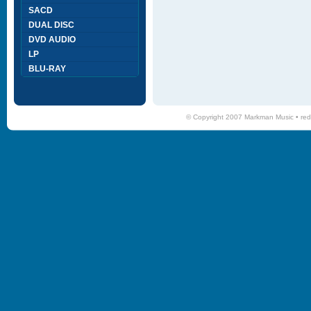
SACD
DUAL DISC
DVD AUDIO
LP
BLU-RAY
© Copyright 2007 Markman Music •
red