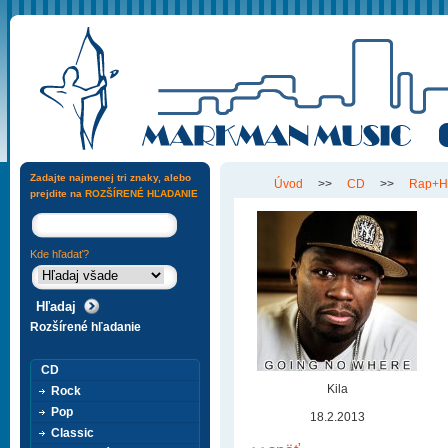
Zadajte najmenej tri znaky, alebo
Úvod
>>
CD
>>
Rap+H
prejdite na
ROZŠÍRENÉ HĽADANIE
Kde hľadať?
Rozšírené hľadanie
CD
Kila
Rock
Pop
18.2.2013
Classic