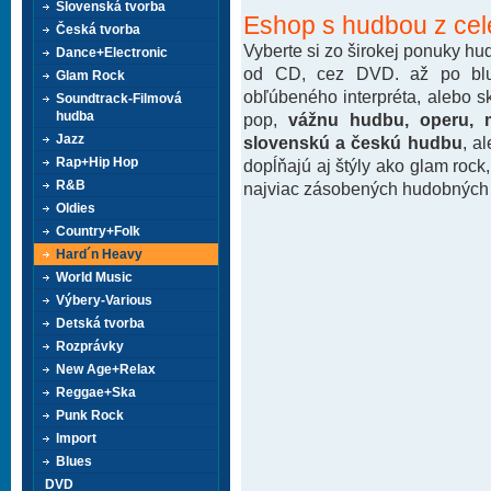
Slovenská tvorba
Eshop s hudbou z cel
Česká tvorba
Vyberte si zo širokej ponuky h
Dance+Electronic
od CD, cez DVD. až po blu-
Glam Rock
obľúbeného interpréta, alebo 
Soundtrack-Filmová
hudba
pop,
vážnu hudbu, operu, m
Jazz
slovenskú a českú hudbu
, a
Rap+Hip Hop
dopĺňajú aj štýly ako glam rock
R&B
najviac zásobených hudobných k
Oldies
Country+Folk
Hard´n Heavy
World Music
Výbery-Various
Detská tvorba
Rozprávky
New Age+Relax
Reggae+Ska
Punk Rock
Import
Blues
DVD