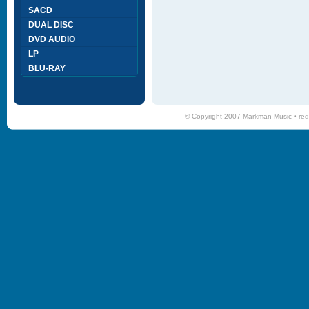
SACD
DUAL DISC
DVD AUDIO
LP
BLU-RAY
© Copyright 2007 Markman Music •
red