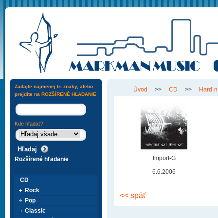
Zadajte najmenej tri znaky, alebo
Úvod
>>
CD
>>
Hard´n
prejdite na
ROZŠÍRENÉ HĽADANIE
Kde hľadať?
Import-G
Rozšírené hľadanie
6.6.2006
CD
Rock
<< späť
Pop
Classic