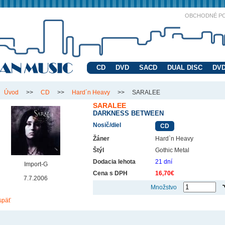
OBCHODNÉ P
CD
DVD
SACD
DUAL DISC
DVD
Úvod
>>
CD
>>
Hard´n Heavy
>>
SARALEE
SARALEE
DARKNESS BETWEEN
Nosič/diel
CD
Žáner
Hard`n Heavy
Štýl
Gothic Metal
Dodacia lehota
21 dní
Import-G
Cena s DPH
16,70€
7.7.2006
Množstvo
späť