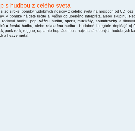
p s hudbou z celého sveta
 si zo širokej ponuky hudobných nosičov z celého sveta na nosičoch od CD, cez
ray. V ponuke nájdete určite aj vášho obľúbeného interpréta, alebo skupinu. Ne
o rockovú hudbu, pop,
vážnu hudbu, operu, muzikály
,
soundtracky
a filmovú
skú a českú hudbu
, alebo
relaxačnú hudbu
. Hudobné kategórie dopĺňajú aj š
ck, punk rock, reggae, rap a hip hop. Jednou z najviac zásobených hudobných kate
ck a heavy metal
.