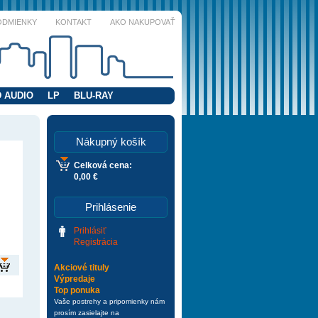
ODMIENKY
KONTAKT
AKO NAKUPOVAŤ
 AUDIO
LP
BLU-RAY
Nákupný košík
Celková cena:
0,00 €
Prihlásenie
Prihlásiť
Registrácia
Akciové tituly
Výpredaje
Top ponuka
Vaše postrehy a pripomienky nám
prosím zasielajte na