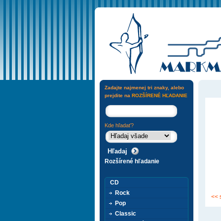
Zadajte najmenej tri znaky, alebo
prejdite na
ROZŠÍRENÉ HĽADANIE
Kde hľadať?
Rozšírené hľadanie
CD
Rock
<< 
Pop
Classic