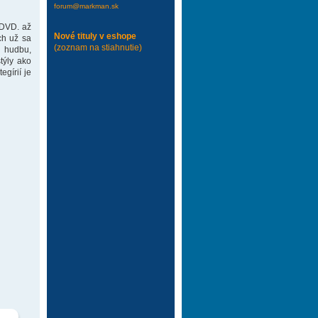
forum@markman.sk
 DVD. až
Nové tituly v eshope
ch už sa
(zoznam na stiahnutie)
 hudbu,
týly ako
gírií je