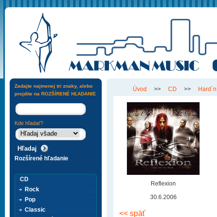
Zadajte najmenej tri znaky, alebo
Úvod
>>
CD
>>
Hard´n
prejdite na
ROZŠÍRENÉ HĽADANIE
Kde hľadať?
Rozšírené hľadanie
CD
Reflexion
Rock
30.6.2006
Pop
Classic
<< späť