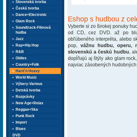
Slovenská tvorba
Česká tvorba
Dance+Electronic
Eshop s hudbou z cel
Glam Rock
Vyberte si zo širokej ponuky h
Soundtrack-Filmová
od CD, cez DVD. až po blu-
hudba
obľúbeného interpréta, alebo 
Jazz
pop,
vážnu hudbu, operu, m
Rap+Hip Hop
slovenskú a českú hudbu
, a
R&B
dopĺňajú aj štýly ako glam rock
Oldies
najviac zásobených hudobných k
Country+Folk
Hard´n Heavy
World Music
Výbery-Various
Detská tvorba
Rozprávky
New Age+Relax
Reggae+Ska
Punk Rock
Import
Blues
DVD