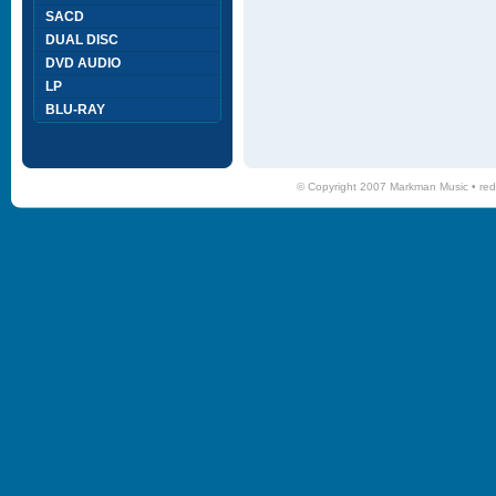
SACD
DUAL DISC
DVD AUDIO
LP
BLU-RAY
© Copyright 2007 Markman Music •
red