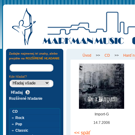
Zadajte najmenej tri znaky, alebo
Úvod
>>
CD
>>
Hard´n
prejdite na
ROZŠÍRENÉ HĽADANIE
Kde hľadať?
Rozšírené hľadanie
CD
Import-G
Rock
14.7.2006
Pop
Classic
<< späť