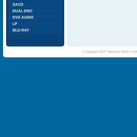
SACD
DUAL DISC
DVD AUDIO
LP
BLU-RAY
© Copyright 2007 Markman Music •
red