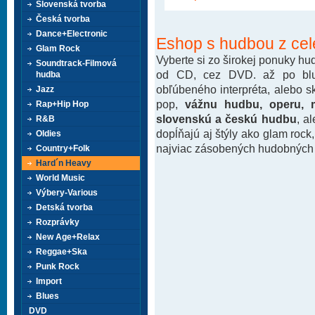
Slovenská tvorba
Česká tvorba
Dance+Electronic
Eshop s hudbou z cel
Glam Rock
Vyberte si zo širokej ponuky h
Soundtrack-Filmová
od CD, cez DVD. až po blu-
hudba
obľúbeného interpréta, alebo 
Jazz
pop,
vážnu hudbu, operu, m
Rap+Hip Hop
slovenskú a českú hudbu
, a
R&B
dopĺňajú aj štýly ako glam rock
Oldies
najviac zásobených hudobných k
Country+Folk
Hard´n Heavy
World Music
Výbery-Various
Detská tvorba
Rozprávky
New Age+Relax
Reggae+Ska
Punk Rock
Import
Blues
DVD