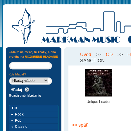
Zadajte najmenej tri znaky, alebo
Úvod
>>
CD
>>
H
prejdite na
ROZŠÍRENÉ HĽADANIE
SANCTION
Kde hľadať?
Rozšírené hľadanie
Unique Leader
CD
Rock
Pop
<< späť
Classic