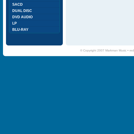
SACD
DUAL DISC
DVD AUDIO
LP
BLU-RAY
© Copyright 2007 Markman Music •
red