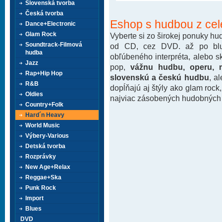
Slovenská tvorba
Česká tvorba
Eshop s hudbou z cel
Dance+Electronic
Glam Rock
Vyberte si zo širokej ponuky h
Soundtrack-Filmová
od CD, cez DVD. až po blu-
hudba
obľúbeného interpréta, alebo 
Jazz
pop,
vážnu hudbu, operu, m
Rap+Hip Hop
slovenskú a českú hudbu
, a
R&B
dopĺňajú aj štýly ako glam rock
Oldies
najviac zásobených hudobných k
Country+Folk
Hard´n Heavy
World Music
Výbery-Various
Detská tvorba
Rozprávky
New Age+Relax
Reggae+Ska
Punk Rock
Import
Blues
DVD