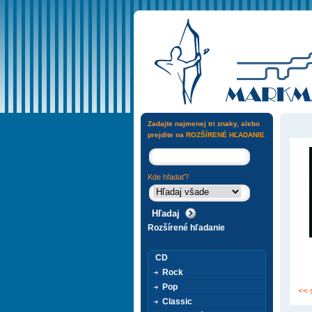
Zadajte najmenej tri znaky, alebo
prejdite na
ROZŠÍRENÉ HĽADANIE
Kde hľadať?
Rozšírené hľadanie
CD
Rock
Pop
<< 
Classic