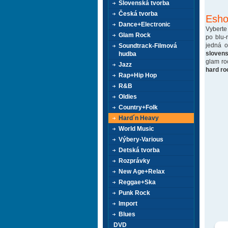
Slovenská tvorba
Česká tvorba
Esho
Dance+Electronic
Vyberte
Glam Rock
po blu-
jedná 
Soundtrack-Filmová
sloven
hudba
glam ro
Jazz
hard ro
Rap+Hip Hop
R&B
Oldies
Country+Folk
Hard´n Heavy
World Music
Výbery-Various
Detská tvorba
Rozprávky
New Age+Relax
Reggae+Ska
Punk Rock
Import
Blues
DVD