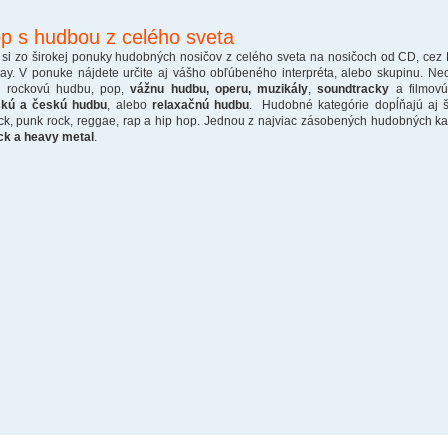
p s hudbou z celého sveta
 si zo širokej ponuky hudobných nosičov z celého sveta na nosičoch od CD, cez
ray. V ponuke nájdete určite aj vášho obľúbeného interpréta, alebo skupinu. Ne
o rockovú hudbu, pop,
vážnu hudbu, operu, muzikály
,
soundtracky
a filmovú
skú a českú hudbu
, alebo
relaxačnú hudbu
. Hudobné kategórie dopĺňajú aj š
ck, punk rock, reggae, rap a hip hop. Jednou z najviac zásobených hudobných kate
ck a heavy metal
.