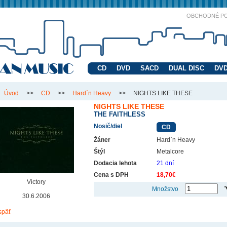
OBCHODNÉ P
CD
DVD
SACD
DUAL DISC
DVD
Úvod
>>
CD
>>
Hard´n Heavy
>>
NIGHTS LIKE THESE
NIGHTS LIKE THESE
THE FAITHLESS
Nosič/diel
CD
Žáner
Hard`n Heavy
Štýl
Metalcore
Dodacia lehota
21 dní
Cena s DPH
18,70€
Victory
Množstvo
30.6.2006
späť