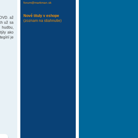
forum@markman.sk
Nové tituly v eshope
 DVD. až
(zoznam na stiahnutie)
ch už sa
 hudbu,
týly ako
gírií je