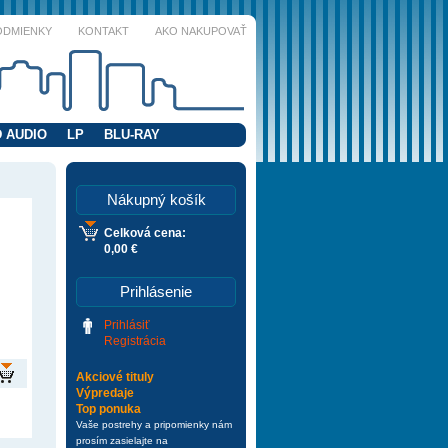
ODMIENKY
KONTAKT
AKO NAKUPOVAŤ
 AUDIO
LP
BLU-RAY
Nákupný košík
Celková cena:
0,00 €
Prihlásenie
Prihlásiť
Registrácia
Akciové tituly
Výpredaje
Top ponuka
Vaše postrehy a pripomienky nám
prosím zasielajte na