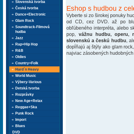
Slovenská tvorba
Eshop s hudbou z cel
Česká tvorba
Dance+Electronic
Vyberte si zo širokej ponuky h
Glam Rock
od CD, cez DVD. až po blu-
Soundtrack-Filmová
obľúbeného interpréta, alebo 
hudba
pop,
vážnu hudbu, operu, m
Jazz
slovenskú a českú hudbu
, a
Rap+Hip Hop
dopĺňajú aj štýly ako glam rock
R&B
najviac zásobených hudobných k
Oldies
Country+Folk
Hard´n Heavy
World Music
Výbery-Various
Detská tvorba
Rozprávky
New Age+Relax
Reggae+Ska
Punk Rock
Import
Blues
DVD