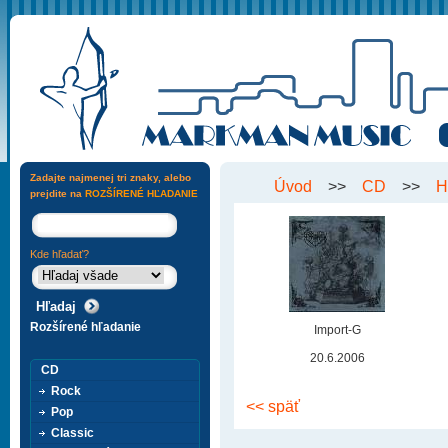
Zadajte najmenej tri znaky, alebo
Úvod
>>
CD
>>
H
prejdite na
ROZŠÍRENÉ HĽADANIE
Kde hľadať?
Rozšírené hľadanie
Import-G
20.6.2006
CD
Rock
<< späť
Pop
Classic