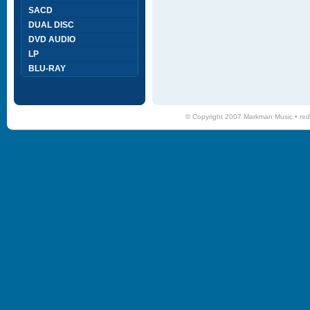
SACD
DUAL DISC
DVD AUDIO
LP
BLU-RAY
© Copyright 2007 Markman Music •
red