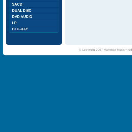
SACD
DUAL DISC
DVD AUDIO
LP
BLU-RAY
© Copyright 2007 Markman Music •
red