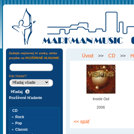
Zadajte najmenej tri znaky, alebo
Úvod
>>
CD
>>
H
prejdite na
ROZŠÍRENÉ HĽADANIE
Kde hľadať?
Rozšírené hľadanie
Inside Out
2006
CD
Rock
<< späť
Pop
Classic