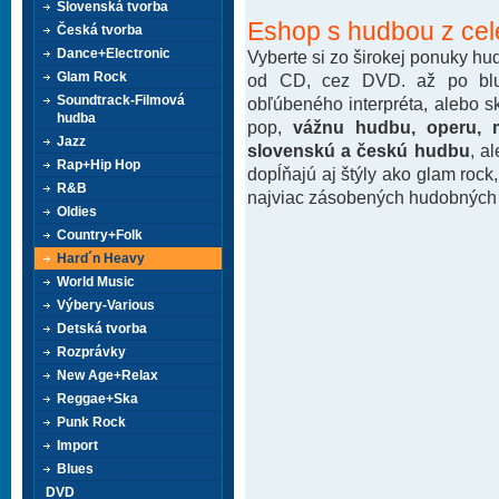
Slovenská tvorba
Eshop s hudbou z cel
Česká tvorba
Dance+Electronic
Vyberte si zo širokej ponuky h
Glam Rock
od CD, cez DVD. až po blu-
Soundtrack-Filmová
obľúbeného interpréta, alebo 
hudba
pop,
vážnu hudbu, operu, m
Jazz
slovenskú a českú hudbu
, a
Rap+Hip Hop
dopĺňajú aj štýly ako glam rock
R&B
najviac zásobených hudobných k
Oldies
Country+Folk
Hard´n Heavy
World Music
Výbery-Various
Detská tvorba
Rozprávky
New Age+Relax
Reggae+Ska
Punk Rock
Import
Blues
DVD