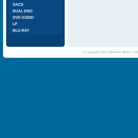
SACD
DUAL DISC
DVD AUDIO
LP
BLU-RAY
© Copyright 2007 Markman Music •
red