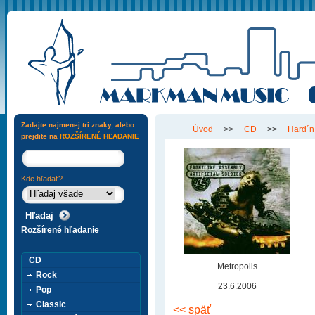
Zadajte najmenej tri znaky, alebo
Úvod
>>
CD
>>
Hard´n
prejdite na
ROZŠÍRENÉ HĽADANIE
Kde hľadať?
Rozšírené hľadanie
CD
Metropolis
Rock
23.6.2006
Pop
Classic
<< späť