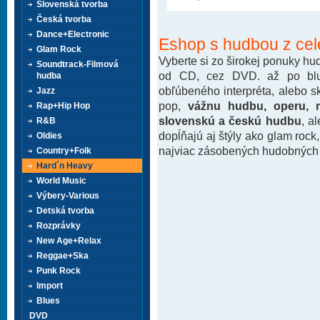
Slovenská tvorba
Česká tvorba
Dance+Electronic
Eshop s hudbou z cel
Glam Rock
Vyberte si zo širokej ponuky h
Soundtrack-Filmová
od CD, cez DVD. až po blu-
hudba
obľúbeného interpréta, alebo 
Jazz
pop,
vážnu hudbu, operu, m
Rap+Hip Hop
slovenskú a českú hudbu
, a
R&B
dopĺňajú aj štýly ako glam rock
Oldies
najviac zásobených hudobných k
Country+Folk
Hard´n Heavy
World Music
Výbery-Various
Detská tvorba
Rozprávky
New Age+Relax
Reggae+Ska
Punk Rock
Import
Blues
DVD