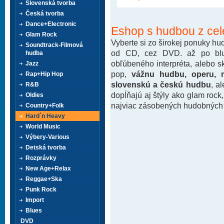
Slovenská tvorba
Česká tvorba
Dance+Electronic
Eshop s hudbou z cel
Glam Rock
Vyberte si zo širokej ponuky h
Soundtrack-Filmová
od CD, cez DVD. až po blu-
hudba
obľúbeného interpréta, alebo 
Jazz
pop,
vážnu hudbu, operu, m
Rap+Hip Hop
slovenskú a českú hudbu
, a
R&B
dopĺňajú aj štýly ako glam rock
Oldies
najviac zásobených hudobných k
Country+Folk
Hard´n Heavy
World Music
Výbery-Various
Detská tvorba
Rozprávky
New Age+Relax
Reggae+Ska
Punk Rock
Import
Blues
DVD