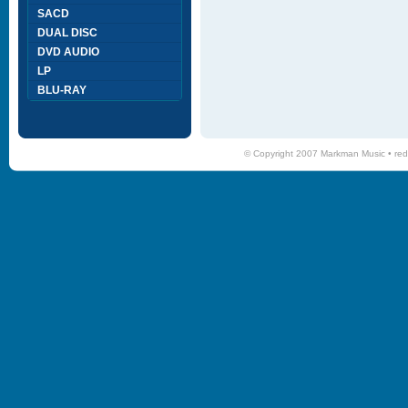
SACD
DUAL DISC
DVD AUDIO
LP
BLU-RAY
© Copyright 2007 Markman Music •
red