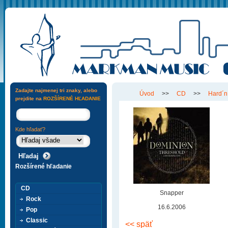
Zadajte najmenej tri znaky, alebo
Úvod
>>
CD
>>
Hard´n
prejdite na
ROZŠÍRENÉ HĽADANIE
Kde hľadať?
Rozšírené hľadanie
CD
Snapper
Rock
16.6.2006
Pop
Classic
<< späť