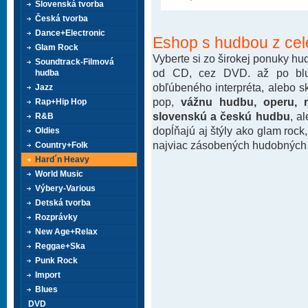
Slovenská tvorba
Česká tvorba
Dance+Electronic
Eshop s hudbou z cel
Glam Rock
Vyberte si zo širokej ponuky h
Soundtrack-Filmová
od CD, cez DVD. až po blu-
hudba
obľúbeného interpréta, alebo 
Jazz
pop,
vážnu hudbu, operu, m
Rap+Hip Hop
slovenskú a českú hudbu
, a
R&B
dopĺňajú aj štýly ako glam rock
Oldies
najviac zásobených hudobných k
Country+Folk
Hard´n Heavy
World Music
Výbery-Various
Detská tvorba
Rozprávky
New Age+Relax
Reggae+Ska
Punk Rock
Import
Blues
DVD