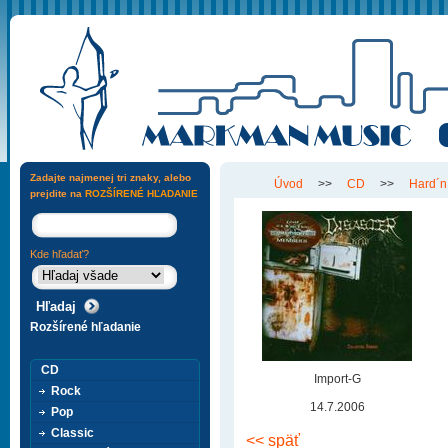
Zadajte najmenej tri znaky, alebo
Úvod
>>
CD
>>
Hard´n
prejdite na
ROZŠÍRENÉ HĽADANIE
Kde hľadať?
Rozšírené hľadanie
CD
Import-G
Rock
14.7.2006
Pop
Classic
<< späť