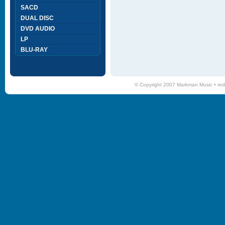
SACD
DUAL DISC
DVD AUDIO
LP
BLU-RAY
© Copyright 2007 Markman Music •
red