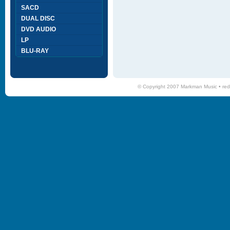
SACD
DUAL DISC
DVD AUDIO
LP
BLU-RAY
© Copyright 2007 Markman Music •
red