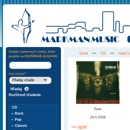
Zadajte najmenej tri znaky, alebo
Úvod
>>
CD
>>
Hard´n
prejdite na
ROZŠÍRENÉ HĽADANIE
Kde hľadať?
Rozšírené hľadanie
CD
Pure
Rock
28.4.2006
Pop
Classic
<< späť