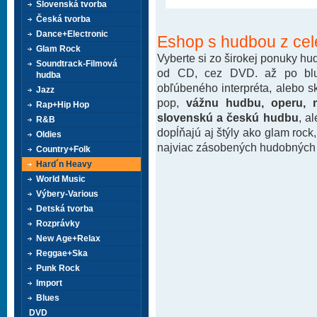
Slovenská tvorba
Česká tvorba
Dance+Electronic
Eshop s hudbou z cel
Glam Rock
Vyberte si zo širokej ponuky h
Soundtrack-Filmová
od CD, cez DVD. až po blu-
hudba
obľúbeného interpréta, alebo 
Jazz
pop,
vážnu hudbu, operu, m
Rap+Hip Hop
slovenskú a českú hudbu
, a
R&B
dopĺňajú aj štýly ako glam rock
Oldies
najviac zásobených hudobných k
Country+Folk
Hard´n Heavy
World Music
Výbery-Various
Detská tvorba
Rozprávky
New Age+Relax
Reggae+Ska
Punk Rock
Import
Blues
DVD