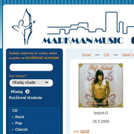
Zadajte najmenej tri znaky, alebo
Úvod
>>
CD
>>
Hard´n
prejdite na
ROZŠÍRENÉ HĽADANIE
Kde hľadať?
Rozšírené hľadanie
CD
Import-G
Rock
26.5.2006
Pop
Classic
<< späť