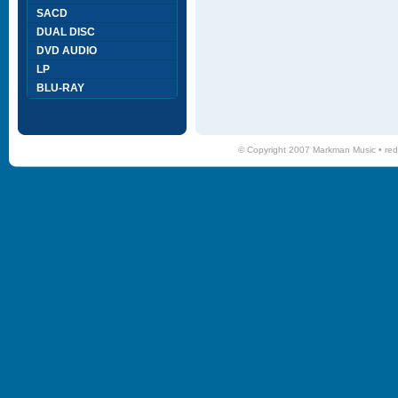
SACD
DUAL DISC
DVD AUDIO
LP
BLU-RAY
© Copyright 2007 Markman Music •
red