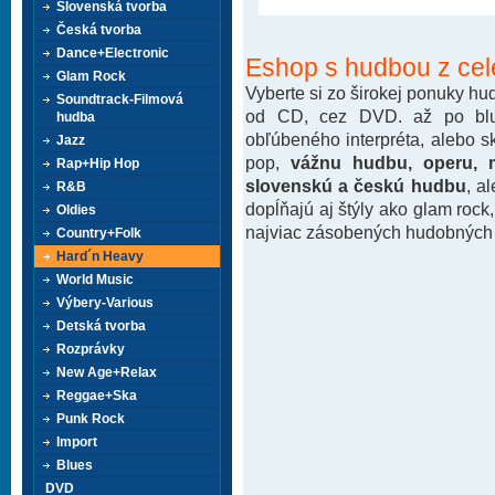
Slovenská tvorba
Česká tvorba
Dance+Electronic
Eshop s hudbou z cel
Glam Rock
Vyberte si zo širokej ponuky h
Soundtrack-Filmová
od CD, cez DVD. až po blu-
hudba
obľúbeného interpréta, alebo 
Jazz
pop,
vážnu hudbu, operu, m
Rap+Hip Hop
slovenskú a českú hudbu
, a
R&B
dopĺňajú aj štýly ako glam rock
Oldies
najviac zásobených hudobných k
Country+Folk
Hard´n Heavy
World Music
Výbery-Various
Detská tvorba
Rozprávky
New Age+Relax
Reggae+Ska
Punk Rock
Import
Blues
DVD