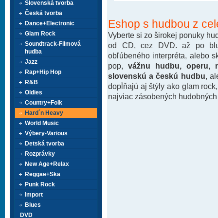
Slovenská tvorba
Česká tvorba
Eshop s hudbou z cel
Dance+Electronic
Glam Rock
Vyberte si zo širokej ponuky h
Soundtrack-Filmová
od CD, cez DVD. až po blu-
hudba
obľúbeného interpréta, alebo 
Jazz
pop,
vážnu hudbu, operu, m
Rap+Hip Hop
slovenskú a českú hudbu
, a
R&B
dopĺňajú aj štýly ako glam rock
Oldies
najviac zásobených hudobných k
Country+Folk
Hard´n Heavy
World Music
Výbery-Various
Detská tvorba
Rozprávky
New Age+Relax
Reggae+Ska
Punk Rock
Import
Blues
DVD