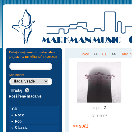
Zadajte najmenej tri znaky, alebo
Úvod
>>
CD
>>
Hard´n
prejdite na
ROZŠÍRENÉ HĽADANIE
Kde hľadať?
Rozšírené hľadanie
Import-G
CD
Rock
28.7.2006
Pop
<< späť
Classic