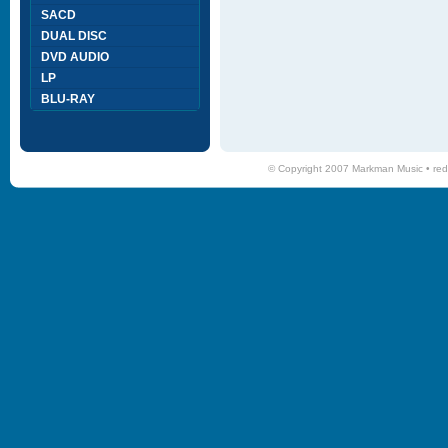
SACD
DUAL DISC
DVD AUDIO
LP
BLU-RAY
© Copyright 2007 Markman Music •
red