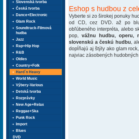
Slovenská tvorba
Eshop s hudbou z cel
Česká tvorba
Dance+Electronic
Vyberte si zo širokej ponuky h
Glam Rock
od CD, cez DVD. až po blu-
Soundtrack-Filmová
obľúbeného interpréta, alebo 
hudba
pop,
vážnu hudbu, operu, m
Jazz
slovenskú a českú hudbu
, a
Rap+Hip Hop
dopĺňajú aj štýly ako glam rock
R&B
najviac zásobených hudobných k
Oldies
Country+Folk
Hard´n Heavy
World Music
Výbery-Various
Detská tvorba
Rozprávky
New Age+Relax
Reggae+Ska
Punk Rock
Import
Blues
DVD