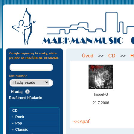
Zadajte najmenej tri znaky, alebo
Úvod
>>
CD
>>
H
prejdite na
ROZŠÍRENÉ HĽADANIE
Kde hľadať?
Import-G
Rozšírené hľadanie
21.7.2006
CD
Rock
<< späť
Pop
Classic