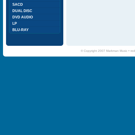
SACD
DUAL DISC
DVD AUDIO
LP
BLU-RAY
© Copyright 2007 Markman Music •
red