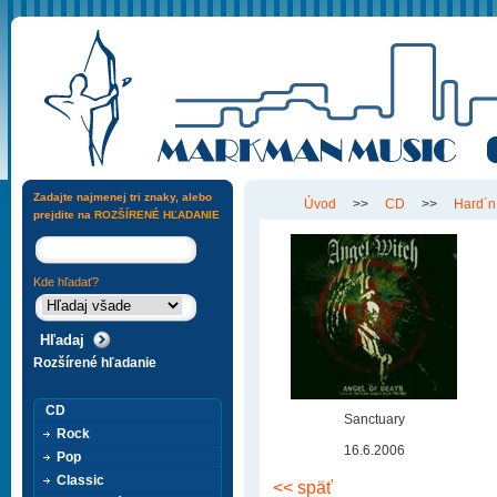
Zadajte najmenej tri znaky, alebo
Úvod
>>
CD
>>
Hard´n
prejdite na
ROZŠÍRENÉ HĽADANIE
Kde hľadať?
Rozšírené hľadanie
CD
Sanctuary
Rock
16.6.2006
Pop
Classic
<< späť