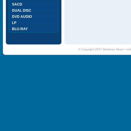
SACD
DUAL DISC
DVD AUDIO
LP
BLU-RAY
© Copyright 2007 Markman Music •
red