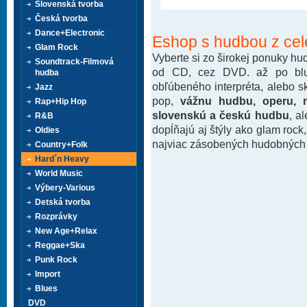
Slovenská tvorba
Česká tvorba
Dance+Electronic
Eshop s hudbou z cel
Glam Rock
Vyberte si zo širokej ponuky h
Soundtrack-Filmová
od CD, cez DVD. až po blu-
hudba
obľúbeného interpréta, alebo 
Jazz
pop,
vážnu hudbu, operu, m
Rap+Hip Hop
slovenskú a českú hudbu
, a
R&B
dopĺňajú aj štýly ako glam rock
Oldies
najviac zásobených hudobných k
Country+Folk
Hard´n Heavy
World Music
Výbery-Various
Detská tvorba
Rozprávky
New Age+Relax
Reggae+Ska
Punk Rock
Import
Blues
DVD