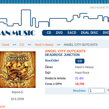
OBCHODNÉ P
CD
DVD
SACD
DUAL DISC
DVD
Úvod
>>
CD
>>
Hard´n Heavy
>>
ANGEL CITY OUTCASTS
ANGEL CITY OUTCASTS
DEADROSE JUNCTION
Nosič/diel
CD
Žáner
Hard`n Heavy
Štýl
Hard Rock
Dodacia lehota
21 dní
Cena s DPH
16,70€
Množstvo
Import-G
16.6.2006
späť