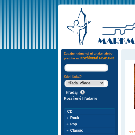
Zadajte najmenej tri znaky, alebo
prejdite na
ROZŠÍRENÉ HĽADANIE
Kde hľadať?
Rozšírené hľadanie
CD
Rock
Pop
Classic
<< 