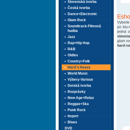
Slovenská tvorba
Česká tvorba
Dance+Electronic
Esho
Glam Rock
Vyberte
Soundtrack-Filmová
po blu-
hudba
jedná 
sloven
Jazz
glam ro
Rap+Hip Hop
hard ro
R&B
Oldies
Country+Folk
Hard´n Heavy
World Music
Výbery-Various
Detská tvorba
Rozprávky
New Age+Relax
Reggae+Ska
Punk Rock
Import
Blues
DVD