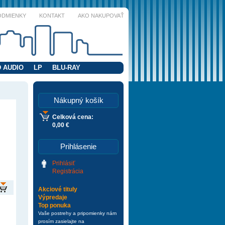
ODMIENKY
KONTAKT
AKO NAKUPOVAŤ
 AUDIO
LP
BLU-RAY
Nákupný košík
Celková cena:
0,00 €
Prihlásenie
Prihlásiť
Registrácia
Akciové tituly
Výpredaje
Top ponuka
Vaše postrehy a pripomienky nám
prosím zasielajte na