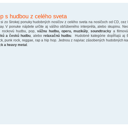
p s hudbou z celého sveta
 si zo širokej ponuky hudobných nosičov z celého sveta na nosičoch od CD, cez
ray. V ponuke nájdete určite aj vášho obľúbeného interpréta, alebo skupinu. Ne
o rockovú hudbu, pop,
vážnu hudbu, operu, muzikály
,
soundtracky
a filmovú
skú a českú hudbu
, alebo
relaxačnú hudbu
. Hudobné kategórie dopĺňajú aj š
ck, punk rock, reggae, rap a hip hop. Jednou z najviac zásobených hudobných kate
ck a heavy metal
.