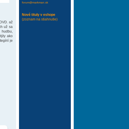
forum@markman.sk
Nové tituly v eshope
(zoznam na stiahnutie)
 DVD. až
ch už sa
 hudbu,
týly ako
gírií je