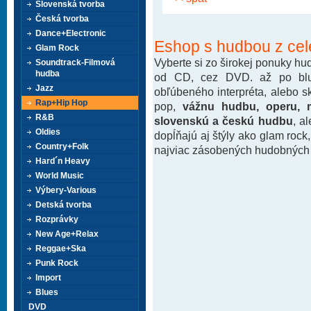
Slovenská tvorba
Česká tvorba
Dance+Electronic
Eshop s hudbou z cel
Glam Rock
Vyberte si zo širokej ponuky h
Soundtrack-Filmová
hudba
od CD, cez DVD. až po blu-
Jazz
obľúbeného interpréta, alebo 
Rap+Hip Hop
pop,
vážnu hudbu, operu, m
R&B
slovenskú a českú hudbu
, a
Oldies
dopĺňajú aj štýly ako glam rock
Country+Folk
najviac zásobených hudobných k
Hard´n Heavy
World Music
Výbery-Various
Detská tvorba
Rozprávky
New Age+Relax
Reggae+Ska
Punk Rock
Import
Blues
DVD