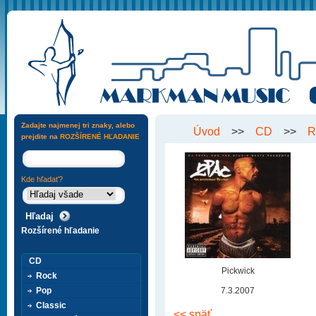
Zadajte najmenej tri znaky, alebo
Úvod
>>
CD
>>
R
prejdite na
ROZŠÍRENÉ HĽADANIE
Kde hľadať?
Rozšírené hľadanie
CD
Pickwick
Rock
Pop
7.3.2007
Classic
<< späť