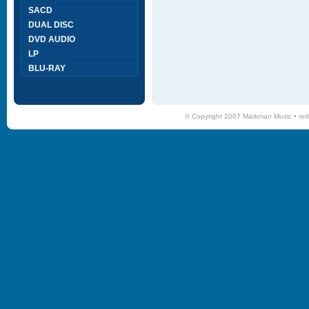
SACD
DUAL DISC
DVD AUDIO
LP
BLU-RAY
© Copyright 2007 Markman Music •
red