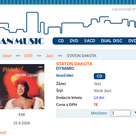
OBCHODNÉ P
CD
DVD
SACD
DUAL DISC
DVD
Úvod
>>
DVD
>>
Jazz
>>
STATON DAKOTA
STATON DAKOTA
DYNAMIC
Nosič/diel
CD
Žáner
Jazz
Štýl
Vocal Jazz
Dodacia lehota
14 dní
Cena s DPH
7€
Množstvo
EMI
25.9.2006
späť