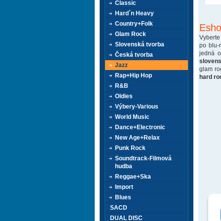
Classic
Hard´n Heavy
Country+Folk
Esho
Glam Rock
Vyberte
Slovenská tvorba
po blu-
jedná 
Česká tvorba
sloven
Jazz
glam ro
Rap+Hip Hop
hard ro
R&B
Oldies
Výbery-Various
World Music
Dance+Electronic
New Age+Relax
Punk Rock
Soundtrack-Filmová
hudba
Reggae+Ska
Import
Blues
SACD
DUAL DISC