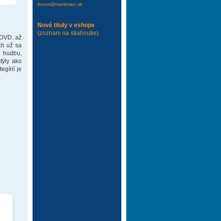
forum@markman.sk
Nové tituly v eshope
(zoznam na stiahnutie)
 DVD. až
ch už sa
 hudbu,
týly ako
gírií je