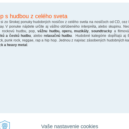
p s hudbou z celého sveta
 si zo širokej ponuky hudobných nosičov z celého sveta na nosičoch od CD, cez
ray. V ponuke nájdete určite aj vášho obľúbeného interpréta, alebo skupinu. Ne
o rockovú hudbu, pop,
vážnu hudbu, operu, muzikály
,
soundtracky
a filmovú
skú a českú hudbu
, alebo
relaxačnú hudbu
. Hudobné kategórie dopĺňajú aj š
ck, punk rock, reggae, rap a hip hop. Jednou z najviac zásobených hudobných kate
ck a heavy metal
.
Vaše nastavenie cookies