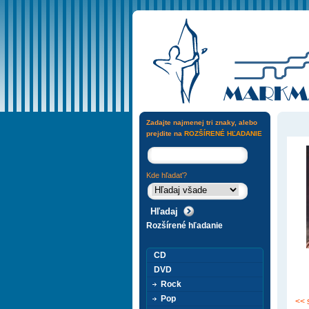
Zadajte najmenej tri znaky, alebo
prejdite na
ROZŠÍRENÉ HĽADANIE
Kde hľadať?
Rozšírené hľadanie
CD
DVD
Rock
Pop
<< 