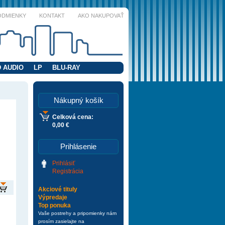
ODMIENKY
KONTAKT
AKO NAKUPOVAŤ
 AUDIO
LP
BLU-RAY
Nákupný košík
Celková cena:
0,00 €
Prihlásenie
Prihlásiť
Registrácia
Akciové tituly
Výpredaje
Top ponuka
Vaše postrehy a pripomienky nám
prosím zasielajte na