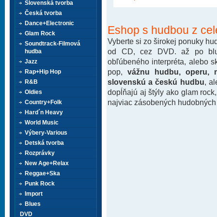
Slovenská tvorba
Česká tvorba
Dance+Electronic
Eshop s hudbou z cel
Glam Rock
Vyberte si zo širokej ponuky h
Soundtrack-Filmová
od CD, cez DVD. až po blu-
hudba
obľúbeného interpréta, alebo 
Jazz
pop,
vážnu hudbu, operu, m
Rap+Hip Hop
slovenskú a českú hudbu
, a
R&B
dopĺňajú aj štýly ako glam rock
Oldies
najviac zásobených hudobných k
Country+Folk
Hard´n Heavy
World Music
Výbery-Various
Detská tvorba
Rozprávky
New Age+Relax
Reggae+Ska
Punk Rock
Import
Blues
DVD