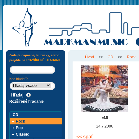
Zadajte najmenej tri znaky, alebo
Úvod
>>
CD
>>
Rock
prejdite na
ROZŠÍRENÉ HĽADANIE
Kde hľadať?
Rozšírené hľadanie
CD
EMI
Rock
24.7.2006
Pop
Classic
<< späť