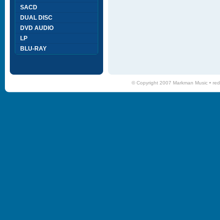
SACD
DUAL DISC
DVD AUDIO
LP
BLU-RAY
© Copyright 2007 Markman Music •
red