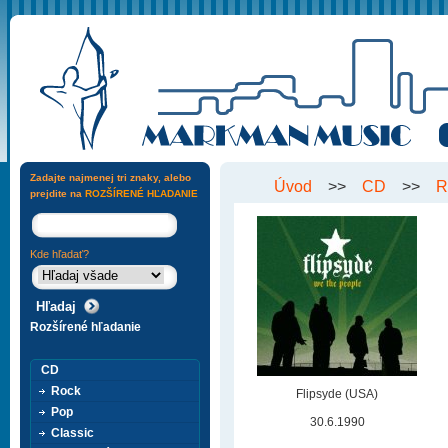
Zadajte najmenej tri znaky, alebo
Úvod
>>
CD
>>
R
prejdite na
ROZŠÍRENÉ HĽADANIE
Kde hľadať?
Rozšírené hľadanie
CD
Rock
Flipsyde (USA)
Pop
30.6.1990
Classic