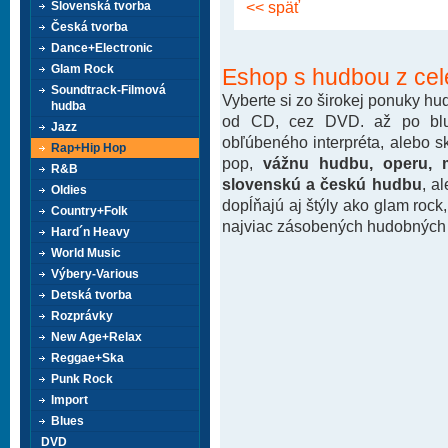
<< späť
Slovenská tvorba
Česká tvorba
Dance+Electronic
Glam Rock
Eshop s hudbou z cel
Soundtrack-Filmová
Vyberte si zo širokej ponuky h
hudba
od CD, cez DVD. až po blu-
Jazz
obľúbeného interpréta, alebo 
Rap+Hip Hop
pop,
vážnu hudbu, operu, m
R&B
slovenskú a českú hudbu
, a
Oldies
dopĺňajú aj štýly ako glam rock
Country+Folk
najviac zásobených hudobných k
Hard´n Heavy
World Music
Výbery-Various
Detská tvorba
Rozprávky
New Age+Relax
Reggae+Ska
Punk Rock
Import
Blues
DVD