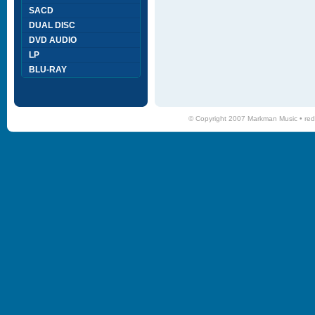
SACD
DUAL DISC
DVD AUDIO
LP
BLU-RAY
© Copyright 2007 Markman Music •
red